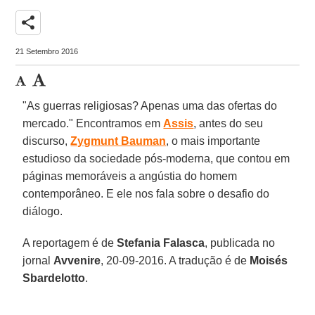
share
21 Setembro 2016
"As guerras religiosas? Apenas uma das ofertas do
mercado." Encontramos em
Assis
, antes do seu
discurso,
Zygmunt Bauman
, o mais importante
estudioso da sociedade pós-moderna, que contou em
páginas memoráveis a angústia do homem
contemporâneo. E ele nos fala sobre o desafio do
diálogo.
A reportagem é de
Stefania Falasca
, publicada no
jornal
Avvenire
, 20-09-2016. A tradução é de
Moisés
Sbardelotto
.