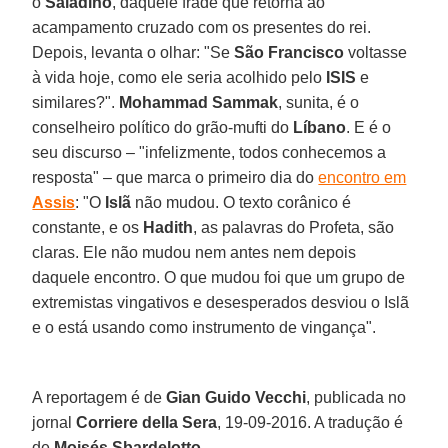
o
Saladino
, daquele frade que retorna ao
acampamento cruzado com os presentes do rei.
Depois, levanta o olhar: "Se
São Francisco
voltasse
à vida hoje, como ele seria acolhido pelo
ISIS
e
similares?".
Mohammad Sammak
, sunita, é o
conselheiro político do grão-mufti do
Líbano
. E é o
seu discurso – "infelizmente, todos conhecemos a
resposta" – que marca o primeiro dia do
encontro em
Assis
: "O
Islã
não mudou. O texto corânico é
constante, e os
Hadith
, as palavras do Profeta, são
claras. Ele não mudou nem antes nem depois
daquele encontro. O que mudou foi que um grupo de
extremistas vingativos e desesperados desviou o Islã
e o está usando como instrumento de vingança".
A reportagem é de
Gian Guido Vecchi
, publicada no
jornal
Corriere della Sera
, 19-09-2016. A tradução é
de
Moisés Sbardelotto
.