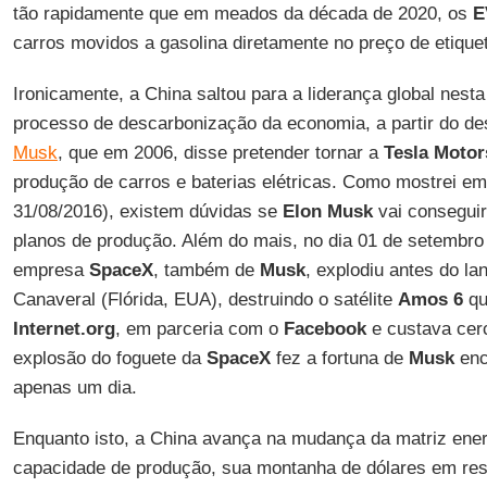
tão rapidamente que em meados da década de 2020, os
E
carros movidos a gasolina diretamente no preço de etique
Ironicamente, a China saltou para a liderança global nesta
processo de descarbonização da economia, a partir do de
Musk
, que em 2006, disse pretender tornar a
Tesla Motor
produção de carros e baterias elétricas. Como mostrei em 
31/08/2016), existem dúvidas se
Elon Musk
vai conseguir
planos de produção. Além do mais, no dia 01 de setembr
empresa
SpaceX
, também de
Musk
, explodiu antes do 
Canaveral (Flórida, EUA), destruindo o satélite
Amos 6
qu
Internet.org
, em parceria com o
Facebook
e custava cer
explosão do foguete da
SpaceX
fez a fortuna de
Musk
enc
apenas um dia.
Enquanto isto, a China avança na mudança da matriz ene
capacidade de produção, sua montanha de dólares em rese