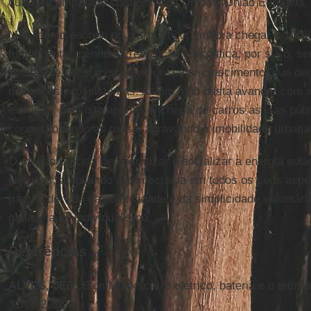
quando comparado com Estados Unidos, União Europeia, C
Mas, como escrevi no outro artigo, embora chegar a 100%
fundamental, nenhuma revolução energética, por si só, s
sociedade consumista em constante crescimento, que de
destrói os ecossistemas. Assim, não basta avançar com 
elétricos, pois isto apenas encheria de carros as vias púb
congestionando as ruas e agravando a imobilidade urbana
O mundo precisa democratizar e socializar a energia sola
elétricos, ampliando a democracia em todos os seus aspe
padrão de vida da coletividade e da simplicidade voluntári
ganância do individualismo.
Referências
ALVES
,
JED
. Elon Musk: carro elétrico, bateria e o telha
31/08/2016.