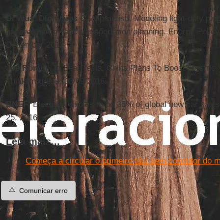
Di Wua
,
Dionysios C
. Aliprantisb. Modeling light-duty plug
national energy and transportation planning. Energy Polic
December 2013.
Joe Romm
. To Beat Tesla, China Plans To Boost Electric 
ThinkProgress, 03/09/2016.
BNEF
, Electric vehicles to be 35% of global new car sal
25, 2016.
Leia mais...
Começa a circular o primeiro táxi sem condutor do 
⚠️
Comunicar erro