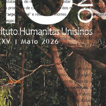
instalações de recarga para acomodar 5 milhões de veícul
da produção de carvão mineral e dos motores a combustão 
o “
arpocalipse
” e reduzir as mortes por problemas respir
megacidades.
Sem dúvida, há uma revolução em curso no sentido de av
renováveis e diminuir a dependência dos combustíveis fós
avançar rapidamente. A
Bloomberg New Energy Finance
veículos elétricos devem chegar a 41 milhões de unidade
35% do total de cerca de 120 milhões de veículos novos.
Infelizmente, os últimos governos brasileiros resolveram i
de dólares em refinarias de petróleo (inacabadas) e no c
do
pré-sal
, jogando o Brasil no fundo do poço de uma tecn
poluidora e emissora de
gases de efeito estufa
. O Brasil
produção de energias renováveis, lento na transição para 
mais limpa (eólica, solar, etc.) e totalmente distante da p