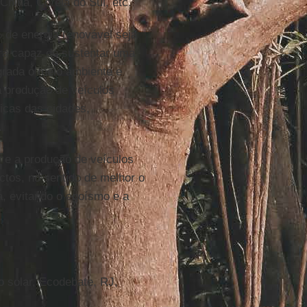
hina, Coreia do Sul, etc.
 de energia renovável seja
erá capaz de sustentar uma
grada o meio ambiente e
a produção de veículos
licas das cidades,
.
r e a produção de veículos
ctos, no sentido de melhor o
a, evitando o egoísmo e a
do solar, Ecodebate, RJ,