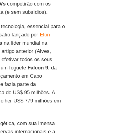
Vs
competirão com os
ta (e sem subsídios).
 tecnologia, essencial para o
safio lançado por
Elon
s
na líder mundial na
artigo anterior (Alves,
 efetivar todos os seus
o um foguete
Falcon 9
, da
lançamento em Cabo
e fazia parte da
ca de US$ 95 milhões. A
olher US$ 779 milhões em
rgética, com sua imensa
rvas internacionais e a