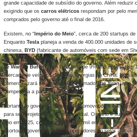
grande capacidade de subsídio do governo. Além reduzir 
exigindo que os
carros elétricos
respondam por pelo meno
comprados pelo governo até o final de 2016.
Existem, no “
Império do Meio
”, cerca de 200 startups de 
Enquanto
Tesla
planeja a venda de 400.000 unidades de se
chinesa,
BYD
(fabricante de automóveis com sede em Sh
do que a
Tesla
, a
GM
e a
Nissan
juntas. A empresa (na q
de
Warren Buffett
, tem uma fatia de 9% das ações) tem 
mercado de veículos de novas energias da China. No sal
comercializará seu novo
SUV
, chamado
The Yuan
, que s
competitiva a partir de US$ 32 mil.
Portanto, o governo chinês está promovendo o que consid
para seu projeto de potência mundial. O plano é superar 
ano em 2025, contra cerca de 300 mil em 2015. Em fevere
exortou o governo local e os operadores do setor a acele