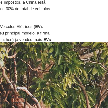
os impostos, a China está
s 30% do total de veículos
Veículos Elétricos (
EV
).
u principal modelo, a firma
enzhen) já vendeu mais
EVs
ual a
Berkshire Hathaway
,
18% de participação no
ão de Pequim, a
BYD
erá vendido de forma
era um setor estratégico
3 milhões de unidades por
iro, o premiê
Li Keqiang
rarem a construção de