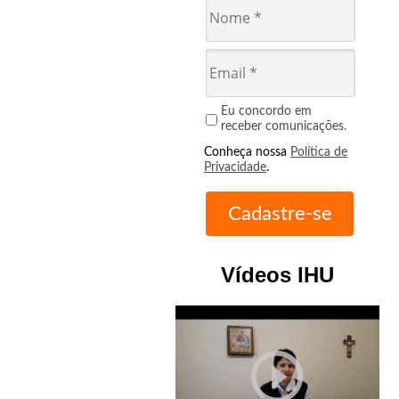
Eu concordo em
receber comunicações.
Conheça nossa
Política de
Privacidade
.
Vídeos IHU
play_circle_outline