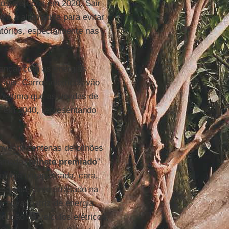
os elétricos em 2020. Sair
é a alternativa para evitar
atórios, especialmente nas
ançar com as energias
seis. Carros elétricos vão
estima que as vendas de
s em 2040, representando
nvestir centenas de bilhões
hamado “
bilhete premiado
”
ologia ultrapassada, cara,
 está bastante atrasado na
a nova matriz de energia
rodução de veículos elétricos,