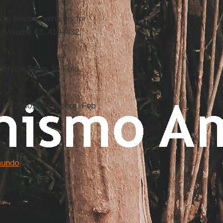
-in electric vehicles for
y, Volume 63, 419–432,
Vehicle Sales 10-Fold,
es by 2040, Bloomberg, Feb
mundo