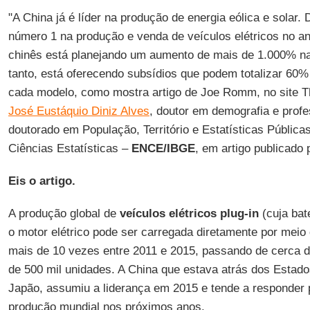
"A China já é líder na produção de energia eólica e solar.
número 1 na produção e venda de veículos elétricos no a
chinês está planejando um aumento de mais de 1.000% na
tanto, está oferecendo subsídios que podem totalizar 60%
cada modelo, como mostra artigo de Joe Romm, no site T
José Eustáquio Diniz Alves
, doutor em demografia e profe
doutorado em População, Território e Estatísticas Pública
Ciências Estatísticas –
ENCE/IBGE
, em artigo publicado
Eis o artigo.
A produção global de
veículos elétricos
plug-in
(cuja bate
o motor elétrico pode ser carregada diretamente por mei
mais de 10 vezes entre 2011 e 2015, passando de cerca d
de 500 mil unidades. A China que estava atrás dos Estad
Japão, assumiu a liderança em 2015 e tende a responder
produção mundial nos próximos anos.