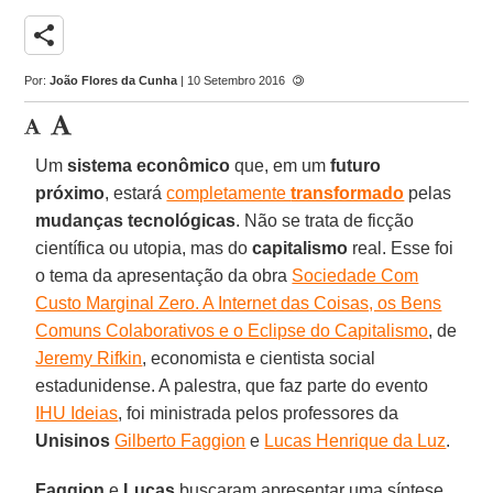
share
Por:
João Flores da Cunha
| 10 Setembro 2016
Um
sistema econômico
que, em um
futuro
próximo
, estará
completamente
transformado
pelas
mudanças tecnológicas
. Não se trata de ficção
científica ou utopia, mas do
capitalismo
real. Esse foi
o tema da apresentação da obra
Sociedade Com
Custo Marginal Zero. A Internet das Coisas, os Bens
Comuns Colaborativos e o Eclipse do Capitalismo
, de
Jeremy Rifkin
, economista e cientista social
estadunidense. A palestra, que faz parte do evento
IHU Ideias
, foi ministrada pelos professores da
Unisinos
Gilberto Faggion
e
Lucas Henrique da Luz
.
Faggion
e
Lucas
buscaram apresentar uma síntese