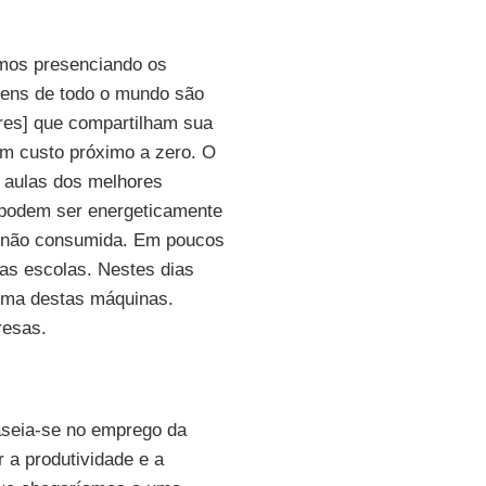
amos presenciando os
ovens de todo o mundo são
res] que compartilham sua
 um custo próximo a zero. O
a aulas dos melhores
 podem ser energeticamente
ia não consumida. Em poucos
as escolas. Nestes dias
uma destas máquinas.
resas.
baseia-se no emprego da
 a produtividade e a