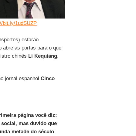
://bit.ly/1udSUZP
nsportes) estarão
o abre as portas para o que
istro chinês
Li Kequiang
,
no jornal espanhol
Cinco
imeira página você diz:
a social, mas duvido que
unda metade do século