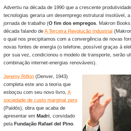
Advertiu na década de 1990 que a crescente produtividad
tecnologias geraria um desemprego estrutural insolúvel, 
jornada de trabalho (
O fim dos empregos
. Makron Books
década falando de
A Terceira Revolução Industrial
(Makron
o qual nos precipitamos com a convergência de novas fo
novas fontes de energia (o telefone, possível graças à elet
por sua vez, condicionou o modelo de transporte, serão u
combinação internet-energias renováveis).
Jeremy Rifkin
(Denver, 1943)
completa este ano a teoria que
esboçou com seu novo livro,
A
sociedade de custo marginal zero
(Paidós), obra que acaba de
apresentar em
Madri
, convidado
pela
Fundação Rafael del Pino
.