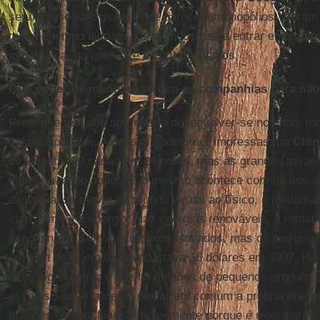
serviços sociais globais que parecem monopólios. Geram 
mesmo tempo ajudam outras indústrias a entrar em colapso
jornalística, na que você e eu trabalhamos.
Que poder de manobra teriam as companhias para não
Creio que têm que aprender a desenvolver-se nos dois mo
vai desaparecer. As casas podem ser impressas; na
Chin
de levantar 10 casas em 24 horas, mas as grandes infraes
feitas ao modo antigo. E o mesmo acontece com muitos o
digital vai se mover do mundo virtual ao físico, e muito 
claríssimo é a energia. Nas energias renováveis, a rentab
exponencial. Têm custos fixos elevados, mas os marginai
um watt de energia solar custava 66 dólares em 1997. Ho
mais significativo é que há milhões de pequenos produtore
escolas...) que podem colocar em comum a própria energia
grandes companhias. Simplesmente porque é mais barato e