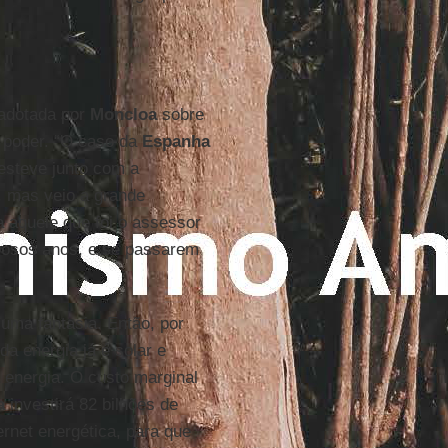
adotada por
Moncloa
sobre
poder. “O caso da
Espanha
esteve junto com a
, mas veio a grande
 aquele que foi o assessor
ciosos anos, e se passarem
uma fantasia. Então, por
da energia já é solar e
energia. O custo marginal
a
investirá 82 bilhões de
rnet energética, para que