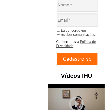
Eu concordo em
receber comunicações.
Conheça nossa
Política de
Privacidade
.
Vídeos IHU
play_circle_outline