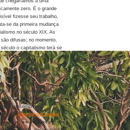
que chegaríamos a uma
icamente zero. É o grande
ível fizesse seu trabalho,
ata-se da primeira mudança
ialismo no século XIX. As
a são difusas; no momento,
século o capitalismo terá se
, Cisco ou a IBM se
?
está definitivamente em
e 2008, o barril do Brent
uito e o desemprego
chamo de
internet das coisas
, energia e transporte].
vos em capital, necessários