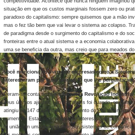
competitividade. Acontece que nunca ninguém imaginou 
situação em que os custos marginais fossem zero ou prat
paradoxo do capitalismo: sempre quisemos que a mão invis
mas o fez tão bem que vai levar o sistema ao colapso. Tr
de paradigma desde o surgimento do capitalismo e do soc
fronteiras entre o atual sistema e a economia colaborativ
uma se beneficia da outra, mas creio que para meados do 
transformado completamente.
Você menciona no livro que empresas como a Siemens
interessaram por suas teorias. O que lhe perguntaram
Deram-se conta de que a
Segunda Revolução Industrial
seus últimos ajustes. Um dos sinais foi quando, em julho d
atingiu os 147 dólares. O crescimento do PIB diminuiu m
aumentou. Estas companhias se interessaram pelo que 
[a união em uma mesma rede dos sistemas de comunicação
Os modelos comerciais verticalmente integrados e intensi