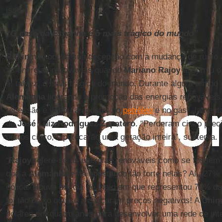
isso.
“O caso da Espanha é o mais trágico do mundo”
Rifkin
não oculta sua decepção com a mudança de rumo 
as energias renováveis quando
Mariano Rajoy
assumiu o 
é, talvez, o mais trágico do mundo. Durante algum tempo 
Alemanha
liderando a promoção das energias renováveis
recessão e voltou a apostar no
petróleo
e no gás”, lamenta
de
José Luiz Rodríguez Zapatero
. “Perderam cinco pre
outros cinco, hipotecarão uma geração inteira”, sustenta.
“
Rajoy
refere-se às energias renováveis como se fossem 
que a
Alemanha
está apostando tão forte nelas? Ali, 27% 
eólica. Houve um dia de maio em que representou 75% da 
foi tão baixo que se alcançaram preços negativos! A
Chin
dólares em quatro anos para desenvolver uma rede de inte