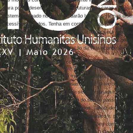
para poder desenvolver infra-estruturas tão caras como 
sistema baseado no petróleo, darão lugar a sistemas dist
acessíveis a todos. Tenha em conta que qualquer indivídu
Big Data
, à mesma informação que até agora era enteso
Trata-se de um tremendo avanço: todas as pessoas poderã
econômico. Será a democratização da vida econômica.
O cenário que propõe soa como muito positivo.
Não acredite, também haverá muitos desafios. Tudo isto
ameaça à segurança, de variadas formas. O terrorismo, p
oportunidades que agora. E pode ser que surjam monopól
exemplo, com a
AT&T
no começo do século passado, na 
linhas de telefone nos
Estados Unidos
. Talvez devêssem
internet pode ser considerada um bem público e, portanto,
outro modo. Participo ativamente de reuniões com a
Uniã
se pode manter a neutralidade das redes. O
Google
, o
Fa