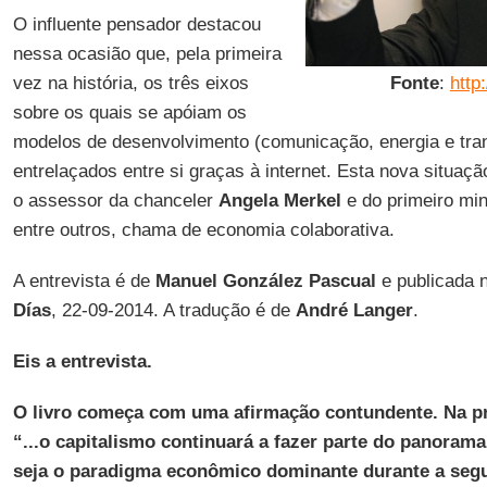
O influente pensador destacou
nessa ocasião que, pela primeira
vez na história, os três eixos
Fonte
:
http
sobre os quais se apóiam os
modelos de desenvolvimento (comunicação, energia e tra
entrelaçados entre si graças à internet. Esta nova situaçã
o assessor da chanceler
Angela
Merkel
e do primeiro min
entre outros, chama de economia colaborativa.
A entrevista é de
Manuel González Pascual
e publicada 
Días
, 22-09-2014. A tradução é de
André Langer
.
Eis a entrevista.
O livro começa com uma afirmação contundente. Na pr
“...o capitalismo continuará a fazer parte do panoram
seja o paradigma econômico dominante durante a seg