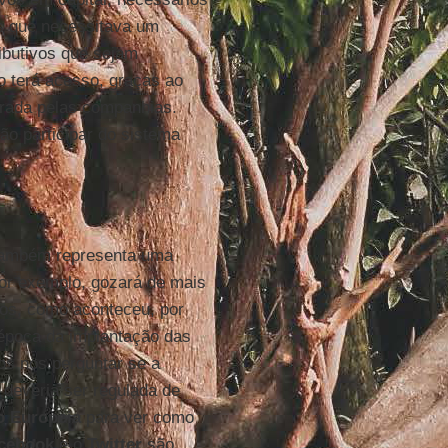
as que necessitava um
ributivos que sejam
o terá acesso, graças ao
urada pelas companhias.
o participar do sistema
 também representa uma
or exemplo, gozará de mais
ios, como aconteceu, por
época da implantação das
os nos perguntar se a
 deveria ser regulada de
o Europeia
para ver como
cebook
e o
Twitter
são