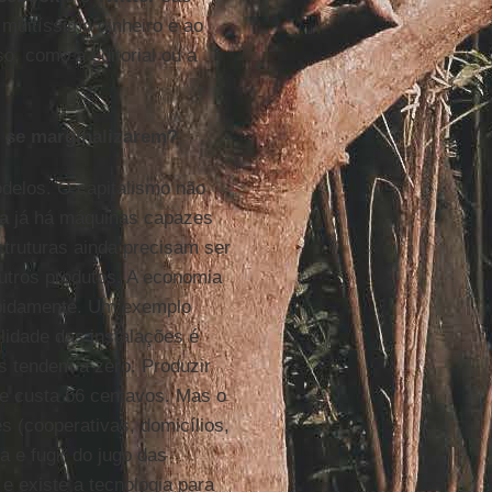
muitíssimo dinheiro e ao
, como a editorial ou a
 se marginalizarem?
delos. O capitalismo não
a
já há máquinas capazes
truturas ainda precisam ser
utros produtos. A economia
rapidamente. Um exemplo
ilidade das instalações é
s tendem a zero. Produzir
je custa 66 centavos. Mas o
s (cooperativas, domicílios,
 e fugir do jugo das
 existe a tecnologia para