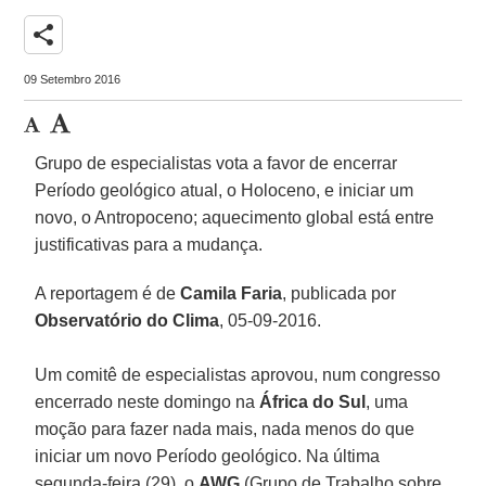
share
09 Setembro 2016
Grupo de especialistas vota a favor de encerrar
Período geológico atual, o Holoceno, e iniciar um
novo, o Antropoceno; aquecimento global está entre
justificativas para a mudança.
A reportagem é de
Camila Faria
, publicada por
Observatório do Clima
, 05-09-2016.
Um comitê de especialistas aprovou, num congresso
encerrado neste domingo na
África do Sul
, uma
moção para fazer nada mais, nada menos do que
iniciar um novo Período geológico. Na última
segunda-feira (29), o
AWG
(Grupo de Trabalho sobre