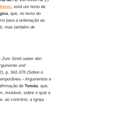
lheres
, está um texto de
gica
, que, no texto do
rio para a ordenação ao
ti
, mas também
de
 –
Zum Streit ueber den
Argumente und
2), p. 342-378 (Sobre o
ntemporânea – Argumentos e
 afirmação de
Tomás
, que,
um
, imutável, sobre o qual a
e, ao contrário, a Igreja