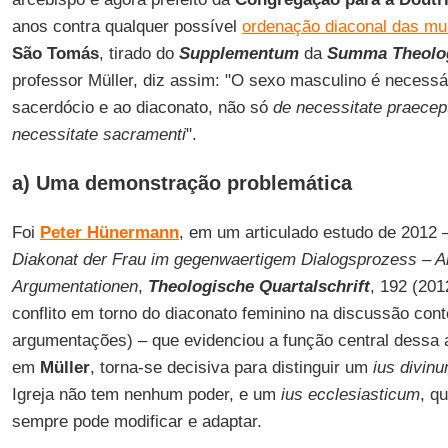
anos contra qualquer possível
ordenação diaconal das mu
São Tomás
, tirado do
Supplementum
da
Summa Theolo
professor Müller, diz assim: "O sexo masculino é necessá
sacerdócio e ao diaconato, não só
de necessitate praecep
necessitate sacramenti
".
a) Uma demonstração problemática
Foi
Peter Hünermann
, em um articulado estudo de 2012
Diakonat der Frau im gegenwaertigem Dialogsprozess – 
Argumentationen
,
Theologische Quartalschrift
, 192 (201
conflito em torno do diaconato feminino na discussão co
argumentações) – que evidenciou a função central dessa
em
Müller
, torna-se decisiva para distinguir um
ius divin
Igreja não tem nenhum poder, e um
ius ecclesiasticum
, qu
sempre pode modificar e adaptar.