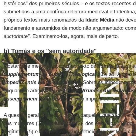
históricos" dos primeiros séculos – e os textos recentes 
submetidos a uma contínua releitura medieval e tridenti
próprios textos mais renomados da
Idade Média
não deve
fundamento e assumidos de modo não argumentado: com
auctoritate"
. Examinemo-los, agora, mais de perto.
b) Tomás e os "sem autoridade"
Gostaria de me deter apenas no texto de
Tomás
já assinal
Supplementum
da
Summa Theologica
, q39, a1. A quest
impedimentis huius sacramenti
(Sobre os impedimentos
enquanto o artigo 1 tem por título
Utrum sexus femineus 
susceptionem
(Se o sexo feminino impede de receber a 
A questão geral delineia o quadro daqueles que são "sem au
das mulheres (1), das crianças (2), dos escravos (3), dos 
ilegítimos (5) e das pessoas com deficiência (6). Para c