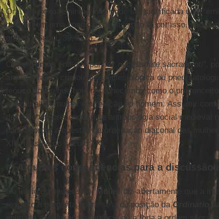
Ora, "no sexo feminino, não pode ser significada uma ‘emi
mulher tem uma condição de sujeição e, por isso, não po
ordem" (Suppl, 39, 1, c).
O que
Tomás
entende por
"ex necessitate sacramenti"
, p
argumentação cristológica, eclesiológica ou pneumatológ
teórico àquilo que hoje reconhecemos como o preconceito s
estrutural da mulher em relação ao homem. Assumir como 
decisivo um preconceito de antropologia social medieval n
para abordar a questão da ordenação diaconal das mulher
XIII, mas no do século XXI.
c) Algumas consequências para a discussão 
No início do seu ensaio,
Müller
diz abertamente que a inte
respeito à pergunta sobre se a disposição da
Ordinatio s
aplicada apenas ao sacerdócio ou a toda a ordem sagrada