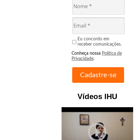
Eu concordo em
receber comunicações.
Conheça nossa
Política de
Privacidade
.
Vídeos IHU
play_circle_outline