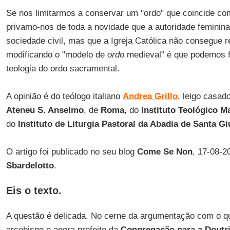
Se nos limitarmos a conservar um "ordo" que coincide com
privamo-nos de toda a novidade que a autoridade feminin
sociedade civil, mas que a Igreja Católica não consegue
modificando o "modelo de
ordo
medieval" é que podemos f
teologia do ordo sacramental.
A opinião é do teólogo italiano
Andrea Grillo
, leigo casad
Ateneu S. Anselmo
, de
Roma
, do
Instituto Teológico M
do
Instituto de Liturgia Pastoral da Abadia de Santa Gi
O artigo foi publicado no seu blog
Come Se Non
, 17-08-2
Sbardelotto
.
Eis o texto.
A questão é delicada. No cerne da argumentação com o q
arcebispo e agora prefeito da
Congregação para a Doutri