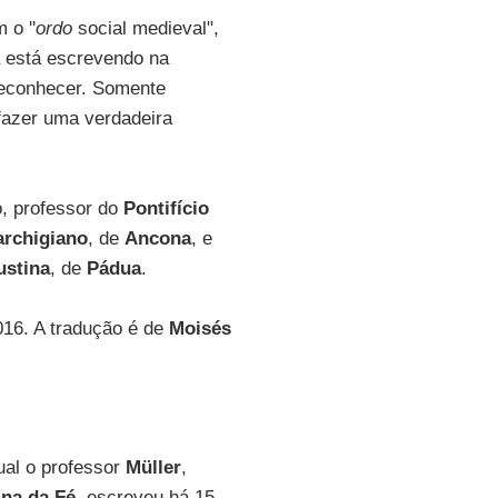
 o ''
ordo
social medieval",
a está escrevendo na
 reconhecer. Somente
azer uma verdadeira
o, professor do
Pontifício
archigiano
, de
Ancona
, e
ustina
, de
Pádua
.
016. A tradução é de
Moisés
ual o professor
Müller
,
na da Fé
, escreveu há 15