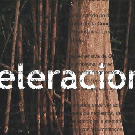
Mas, justamente em 1994, quando o texto do documento f
II
, o cardeal
Ratzinger
, então prefeito da
Congregação pa
à luz que, agora, aparecia um "texto oficial", mas que a s
devia ser compreendida e ilustrada.
A tentativa de uma interpretação extensiva da
Ordinatio s
deve fazer as contas com este problema: é preciso ofer
altura da pergunta de hoje, sem repetir fragmentos do sab
descontextualizados e com argumentações contraditórias
transparente, parece-me útil recordar apenas algumas pe
- A relação entre história e sistemática deve ser adequad
usarmos textos antigos, medievais ou modernos, devemos
e colocá-los em relação com os princípios sistemáticos 
longo dos séculos e diferenciados por argumentações e po