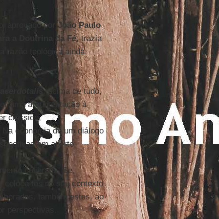
oi aprovado por
João Paulo
ra a Doutrina da Fé
, trazia
ua razão teológica ainda
acerdotalis
, acima de tudo,
ecer uma argumentação à
er clássico,
. Na economia de um diálogo
rspectivas em aberto:
amente calibrada. Se
 colocá-los no seu contexto
elaborados, também estes, ao
r perspectivas.