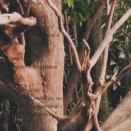
nti"
ou apenas
"de
erença do homem adulto e
or tribunais, de saudável e
autoridade.
más
como lugar de
cial, também é discutida a
existem formas de
ém referíveis às mulheres, no
da possibilidade de ordenar
explica
Tomás
, porque o