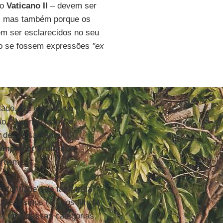
do
Vaticano II
– devem ser
na, mas também porque os
m ser esclarecidos no seu
o se fossem expressões
"ex
ado. Ele é tirado do
ão 39 é intitulada
De
 desse sacramento),
impediat ordinis
ordem).
toridade": de fato, trata
assassinos (4), dos filhos
ada uma dessas categorias,