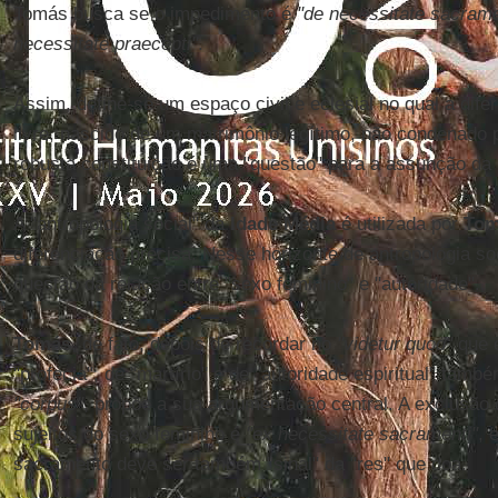
Tomás busca se o impedimento é
"de necessitate sacrame
necessitate praecepti"
.
Assim, define-se um espaço civil e eclesial no qual a dif
livre, nascido de um matrimônio legítimo, não condenado p
robusta constituição é uma "questão" para a assunção da 
A "antropologia social" da
Idade Média
é utilizada por
To
diferenciação precisa. Nesse horizonte de antropologia so
questão da relação entre "sexo feminino" e "autoridade".
Tomás
, de fato, depois de recordar no
"videtur quod"
que 
"profecia", de "martírio" e de "autoridade espiritual" tamb
"corpus"
, propõe a sua argumentação central. A exclusão 
sujeitos do sexo feminino é
"ex necessitate sacramenti"
, 
sacramento deve ser também "sinal" da "res" que doa.