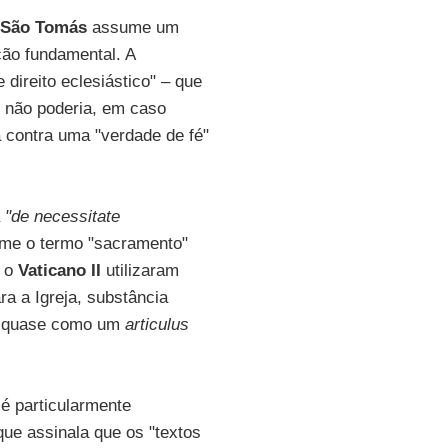
São Tomás
assume um
ção fundamental. A
direito eclesiástico" – que
s não poderia, em caso
 contra uma "verdade de fé"
a
"de necessitate
ume o termo "sacramento"
 o
Vaticano II
utilizaram
ra a Igreja, substância
o, quase como um
articulus
é particularmente
ue assinala que os "textos