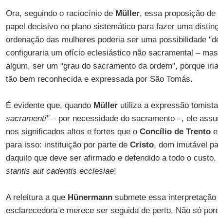
Ora, seguindo o raciocínio de
Müller
, essa proposição de
papel decisivo no plano sistemático para fazer uma distin
ordenação das mulheres poderia ser uma possibilidade "de 
configuraria um ofício eclesiástico não sacramental – ma
algum, ser um "grau do sacramento da ordem", porque iria
tão bem reconhecida e expressada por São Tomás.
É evidente que, quando
Müller
utiliza a expressão tomist
sacramenti"
– por necessidade do sacramento –, ele ass
nos significados altos e fortes que o
Concílio de Trento
e
para isso: instituição por parte de
Cristo
, dom imutável pa
daquilo que deve ser afirmado e defendido a todo o cust
stantis aut cadentis ecclesiae
!
A releitura a que
Hünermann
submete essa interpretação 
esclarecedora e merece ser seguida de perto. Não só porq