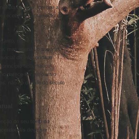
nência de grau’, porque a
de receber o sacramento da
ortanto, não é uma
ica, mas apenas o suporte
ocial da inferioridade
princípio sistemático
ão parece ser resolutivo
es, não no debate do século
atual
nção do seu texto diz
acerdotalis
deve ser
.