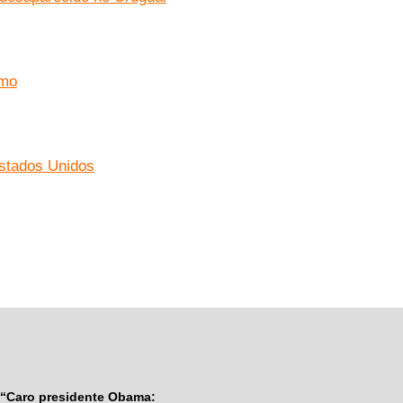
amo
stados Unidos
“Caro presidente Obama: