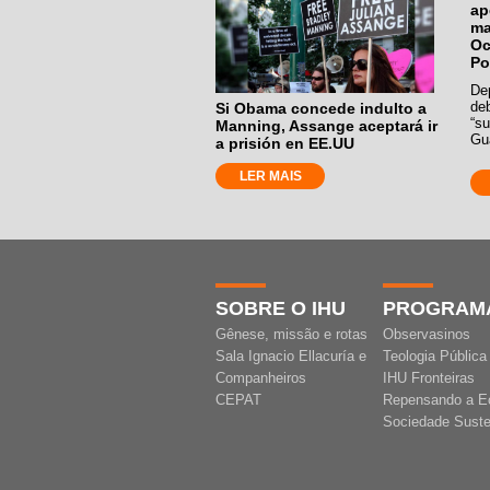
ap
ma
Oc
Po
De
de
Si Obama concede indulto a
“s
Manning, Assange aceptará ir
Gua
a prisión en EE.UU
LER MAIS
SOBRE O IHU
PROGRAM
Gênese, missão e rotas
Observasinos
Sala Ignacio Ellacuría e
Teologia Pública
Companheiros
IHU Fronteiras
CEPAT
Repensando a E
Sociedade Suste