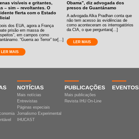
enas visíveis e gritantes,
Obama”, diz advogada dos
s – sim – revoltantes. O
presos de Guantánamo
idente flerta com o Estado
A advogada Alka Pradhan conta que
licial
não tem acesso às evidências de
como aconteceram os interrogatórios
pois dos EUA, agora a França
da CIA, o que perguntara[...]
bate prisão em massa de
uspeitos”, em campos como
ntánamo. “Guerra ao Terror” tor[...]
LER MAIS
LER MAIS
AS
NOTÍCIAS
PUBLICAÇÕES
EVENTOS
Mais notícias
Mais publicações
Entrevistas
Revista IHU On-Line
Páginas especiais
conomia
Jornalismo Experimental
ntável
IHUCAST