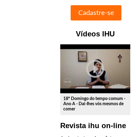
Vídeos IHU
play_circle_outline
18º Domingo do tempo comum -
Ano A - Dai-lhes vós mesmos de
comer
Revista ihu on-line