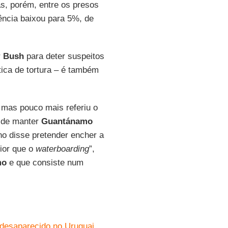
as, porém, entre os presos
ência baixou para 5%, de
r
Bush
para deter suspeitos
tica de tortura – é também
 mas pouco mais referiu o
 de manter
Guantánamo
no disse pretender encher a
pior que o
waterboarding
”,
mo
e que consiste num
 desaparecido no Uruguai