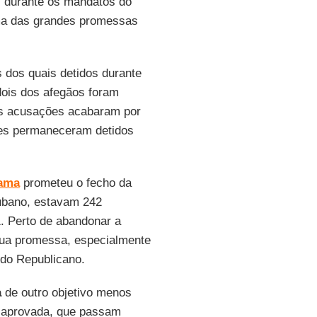
z durante os mandatos do
ma das grandes promessas
s dos quais detidos durante
dois dos afegãos foram
as acusações acabaram por
tes permaneceram detidos
ama
prometeu o fecho da
cubano, estavam 242
 Perto de abandonar a
ua promessa, especialmente
ido Republicano.
a
de outro objetivo menos
a aprovada, que passam