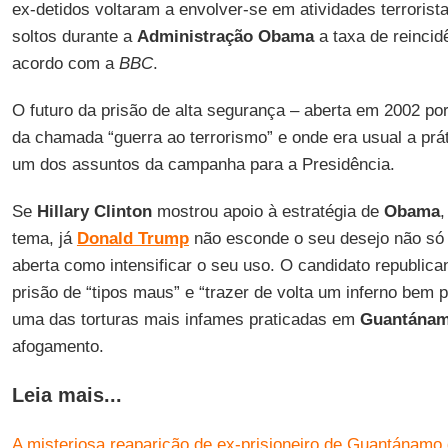
ex-detidos voltaram a envolver-se em atividades terrorist
soltos durante a
Administração Obama
a taxa de reincid
acordo com a
BBC
.
O futuro da prisão de alta segurança – aberta em 2002 po
da chamada “guerra ao terrorismo” e onde era usual a prá
um dos assuntos da campanha para a Presidência.
Se
Hillary Clinton
mostrou apoio à estratégia de
Obama
,
tema, já
Donald Trump
não esconde o seu desejo não só
aberta como intensificar o seu uso. O candidato republica
prisão de “tipos maus” e “trazer de volta um inferno bem 
uma das torturas mais infames praticadas em
Guantána
afogamento.
Leia mais...
A misteriosa reaparição de ex-prisioneiro de Guantánamo