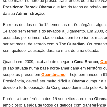
se do maior número de presos transferidos de uma só ve
Presidente Barack Obama
que fez do fecho da prisão u
da sua
Administração
.
Entre os detidos estão 12 iemenitas e três afegãos, algun
14 anos sem terem sido levados a julgamento. Em 2008, 
acusados por crimes relacionados com terrorismo, mas 
ser retiradas, de acordo com o
The Guardian
. Os restan
sem qualquer acusação durante mais de uma década.
Quando em 2009, acabado de chegar à
Casa Branca
,
Ob
prisão situada numa base norte-americana em território 
suspeitos presos em
Guantánamo
– hoje permanecem 61.
Presidência, deverá ser muito difícil a
Obama
cumprir a s
devido à forte oposição do Congresso dominado pelo Part
Porém, a transferência dos 15 suspeitos aproxima
Obam
ambicioso: a saída de todos os detidos com transferênci