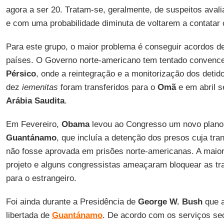
agora a ser 20. Tratam-se, geralmente, de suspeitos ava
e com uma probabilidade diminuta de voltarem a contatar c
Para este grupo, o maior problema é conseguir acordos d
países. O Governo norte-americano tem tentado convence
Pérsico
, onde a reintegração e a monitorização dos detido
dez
iemenitas
foram transferidos para o
Omã
e em abril s
Arábia Saudita
.
Em Fevereiro,
Obama
levou ao Congresso um novo plano 
Guantánamo
, que incluía a detenção dos presos cuja tran
não fosse aprovada em prisões norte-americanas. A maio
projeto e alguns congressistas ameaçaram bloquear as tr
para o estrangeiro.
Foi ainda durante a Presidência de
George W. Bush
que a
libertada de
Guantánamo
. De acordo com os serviços se