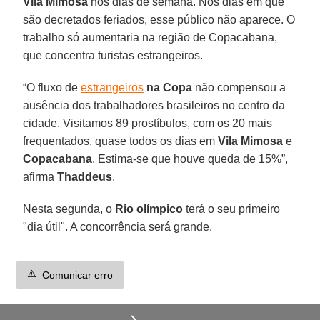
Vila Mimosa
nos dias de semana. Nos dias em que
são decretados feriados, esse público não aparece. O
trabalho só aumentaria na região de Copacabana,
que concentra turistas estrangeiros.
“O fluxo de
estrangeiros
na Copa
não compensou a
ausência dos trabalhadores brasileiros no centro da
cidade. Visitamos 89 prostíbulos, com os 20 mais
frequentados, quase todos os dias em
Vila Mimosa
e
Copacabana
. Estima-se que houve queda de 15%”,
afirma
Thaddeus
.
Nesta segunda, o
Rio olímpico
terá o seu primeiro
"dia útil". A concorrência será grande.
⚠️
Comunicar erro