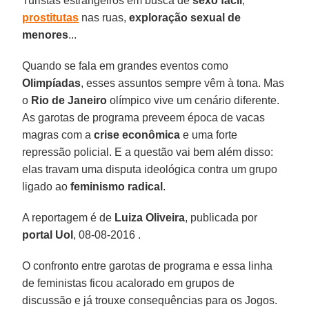
Turistas estrangeiros em busca de
sexo fácil
,
prostitutas
nas ruas,
exploração sexual de
menores
...
Quando se fala em grandes eventos como
Olimpíadas
, esses assuntos sempre vêm à tona. Mas
o
Rio de Janeiro
olímpico vive um cenário diferente.
As garotas de programa preveem época de vacas
magras com a
crise econômica
e uma forte
repressão policial. E a questão vai bem além disso:
elas travam uma disputa ideológica contra um grupo
ligado ao
feminismo radical
.
A reportagem é de
Luiza Oliveira
, publicada por
portal Uol
, 08-08-2016 .
O confronto entre garotas de programa e essa linha
de feministas ficou acalorado em grupos de
discussão e já trouxe consequências para os Jogos.