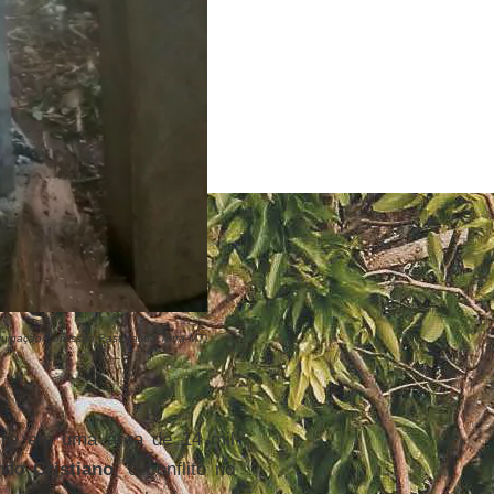
vulgação/Comissão Pastoral da Terra-MT)
rre em uma área de 14 mil
undo
Cristiano
, o conflito no