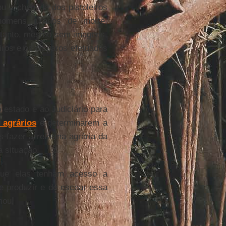
u a chegada dos pistoleiros
omens jurados de morte.
entanto, mesmo sem imagens,
iros e os disparos efetuados
 estado e ao Judiciário para
s agrários
e determinarem a
 fazer a reforma agrária da
a situação.
que elas tenham acesso a
e produzir e de escoar essa
mou.