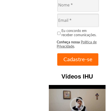
Eu concordo em
receber comunicações.
Conheça nossa
Política de
Privacidade
.
Vídeos IHU
play_circle_outline