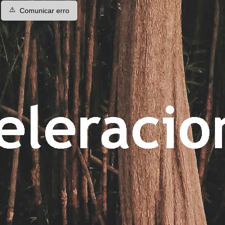
⚠️
Comunicar erro