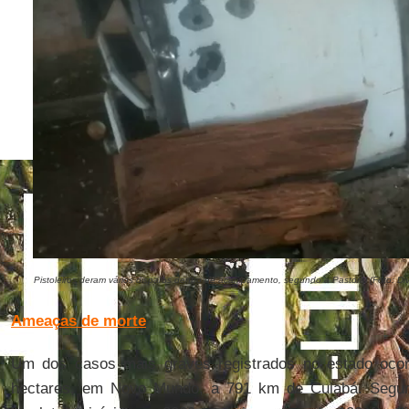
Pistoleiros deram vários disparos dentro de acampamento, segundo a Pastoral (Foto: Di
Ameaças de morte
Um dos casos mais graves registrados no estado oco
hectares, em Novo Mundo, a 791 km de Cuiabá. Seg