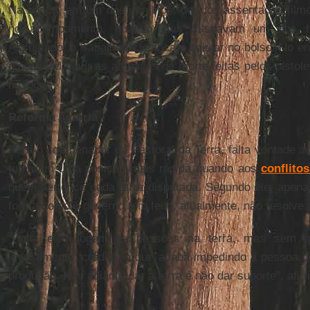
Na época, em um dos conflitos, um dos assentados filmo
no acampamento, quando eles buscavam um dos h
Assustado, o trabalhador coloca o celular no bolso. No 
é possível ouvir as ameaças de morte feitas pelos pistole
no local.
Reforma agrária
Para o coordenador da Pastoral da Terra, falta vontade ao
tomarem uma posição mais rápida quando aos
conflito
quem pertence cada terra disputada. Segundo ele, apenas
forma como o governo tem feito, atualmente, não resolve 
“Hoje, eles jogam as pessoas na terra, mas sem 
investimento, crédito, o que acaba impedindo a pessoa d
produção. Não adianta dar a terra e não dar suporte”, afir