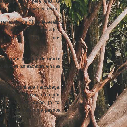
ias que lutam pela área se
, em uma estrada de terra.
terra. No dia 21 de fevereiro
s e casas foram queimados.
a dentro de um barraco, mas
as foram juradas de morte
As pessoas ameaçadas e suas
o
.
e levou coronhada na cabeça,
o é grave. Ao todo, na região
 morrer. Um delas já foi
 dizer que mais uma pessoa