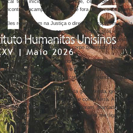
local teve início em 2009 e, hoje, cerca de 100 famíl
encontram acampadas do lado de fora da cerca da fazenda
“Eles reivindicam na Justiça o direito de ocuparem aquela 
deste ano, a situação se agravou. Houve tiros e carro
Além disso, jogaram gasolina em uma criança que estav
ela foi salva pela mãe de ter o corpo queimado”, relatou.
De acordo com o coordenador, na ocasião, quatro
pesso
pelos pistoleiros
, entre elas o líder do acampamento. 
respectivas famílias estão escondidas, segundo
Cristian
“Naquela região já tivemos muita gente ferida, gente qu
que foi obrigada a deitar no chão e comer terra. A situaçã
de
Novo Mundo
, 17 pessoas foram marcadas para
assassinada. Todo dia eu espero alguém me ligar para
morreu.”, disse.