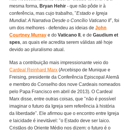
mesma forma,
Bryan Hehir
- que não pôde ir à
conferência, mas cujo trabalho, "
Estado e Igreja
Mundial: A Narrativa Desde o Concílio Vaticano II
", foi
um dos melhores - defendeu as ideias de
John
Courtney Murray
e do
Vaticano II
, e de
Gaudium et
spes
, as quais ele acredita serem válidas até hoje
devido ao pluralismo atual.
Mas a contribuição mais impressionante veio do
Cardeal Reinhard Marx
(Arcebispo de Munique e
Freising, presidente da Conferência Episcopal Alemã
e membro do Conselho dos nove Cardeais nomeados
pelo Papa Francisco em abril de 2013). O Cardeal
Marx disse, entre outras coisas, que "não é possível
imaginar o futuro da Igreja sem referência à história
da liberdade". Ele afirmou que o encontro entre Igreja
e laicidade é inevitável: "o Estado deve ser laico.
Cristãos do Oriente Médio nos dizem: o futuro é o