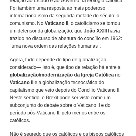
relação ao Estado e ao Governo na teologia católica.
Foi também uma resposta ao mais poderoso
internacionalismo da segunda metade do século: o
comunismo. No
Vaticano II
, o catolicismo se tornou
um defensor da globalização, que
João XXIII
havia
trazido no discurso de abertura do concílio em 1962:
"uma nova ordem das relações humanas".
Agora, tudo depende do tipo de globalização
considerado— isto é, que tipo de relação há entre a
globalização/modernização da Igreja Católica
no
Vaticano II
e a globalização tecnocrática do
capitalismo que veio depois do Concílio Vaticano II.
Neste sentido, o Brexit pode ser visto como um
subconjunto do debate sobre o Vaticano II e do
período pós-Vaticano II, pelo menos entre os
católicos.
Não é segredo que os católicos e os bispos católicos