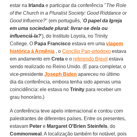
estar na
Irlanda
e participar da conferência "
The Role
of the Church in a Pluralist Society: Good Riddance or
Good Influence?
" (em português, '
O papel da Igreja
em uma sociedade plural: livrar-se dela ou
influenciá-la?
'), do Instituto Loyola, no Trinity
College. O
Papa Francisco
estava em uma
viagem
histórica à Armênia
, o
Concílio Pan-ortodoxo
estava
em andamento em
Creta
e o
referendo Brexit
estava
sendo realizado no Reino Unido. (E para completar, o
vice-presidente
Joseph Biden
apareceu no último
dia da conferência, embora tenha sido apenas uma
coincidência: ele estava no
Trinity
para receber um
grau honorário.)
A conferência teve apelo internacional e contou com
palestrantes de diferentes países. Entre os presentes,
estavam
Peter
e
Margaret
O'Brien Steinfels
, do
Commonweal
. A localização também foi notável, pois