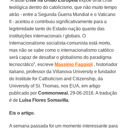
“A atual
crise na União Europeia
expõe uma crise
teológica dentro do catolicismo, que não muito tempo
atrás - entre a Segunda Guerra Mundial e o Vaticano
II - aceitou e contribuiu significativamente para a
legitimidade tanto do Estado-nação quanto das
instituições internacionais / globais. O
internacionalismo socialista-comunista está morto,
mas não se sabe como o internacionalismo católico
será capaz de desafiar o globalismo do paradigma
tecnocrático”, escreve
Massimo Faggioli
, historiador
italiano, professor da Villanova University e fundador
do Institute for Catholicism and Citizenship, da
University of St. Thomas, nos EUA, em artigo
publicado por
Commonweal
, 29-06-2016. A tradução
é de
Luísa Flores Somavilla
.
Eis o artigo.
A semana passada foi um momento interessante para