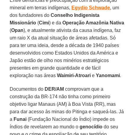
Entre denúncias e preocupação com a exploração
mineral em terras indígenas,
Egydio Schwade
, um
dos fundadores do
Conselho Indigenista
Missionário
(
Cimi
) e da
Operação Amazônia Nativa
(
Opan
), e atualmente ativista da causa indígena, faz
um raio X da atual situação de áreas afetadas. Só
para ter uma ideia, desde a década de 1940 países
desenvolvidos como Estados Unidos da América e
Japão estão de olho nos minérios estratégicos
presentes em grande quantidade e de fácil
exploração nas áreas
Waimiri-Atroari
e
Yanomami
.
Documentos do
DER/AM
comprovam que a
construção da BR-174 não tinha como primeiro
objetivo ligar Manaus (AM) à Boa Vista (RR), mas
para dar acesso às minas do Pitinga e saqueá-las. Já
a
Funai
(Fundação Nacional do Índio) impede os
índios de revelarem ao mundo o
genocídio
do seu
povo e o crime da espoliação de seu território.