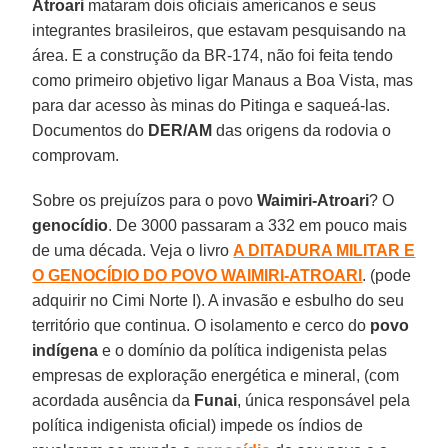
Atroari
mataram dois oficiais americanos e seus
integrantes brasileiros, que estavam pesquisando na
área. E a construção da BR-174, não foi feita tendo
como primeiro objetivo ligar Manaus a Boa Vista, mas
para dar acesso às minas do Pitinga e saqueá-las.
Documentos do
DER/AM
das origens da rodovia o
comprovam.
Sobre os prejuízos para o povo
Waimiri-Atroari
? O
genocídio
. De 3000 passaram a 332 em pouco mais
de uma década. Veja o livro
A DITADURA MILITAR E
O GENOCÍDIO DO POVO WAIMIRI-ATROARI
. (pode
adquirir no Cimi Norte I). A invasão e esbulho do seu
território que continua. O isolamento e cerco do
povo
indígena
e o domínio da política indigenista pelas
empresas de exploração energética e mineral, (com
acordada ausência da
Funai
, única responsável pela
política indigenista oficial) impede os índios de