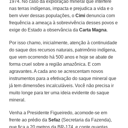
1974. No caso da exploração mineral que interfere
nas terras indígenas, impacta e prejudica a vida e o
bem viver dessas populações, o
Cimi
denuncia com
frequência a ameaça à sobrevivência desses povos e
exige do Estado a observância da
Carta Magna
.
Por isso chamo, inicialmente, atenção à continuidade
do saque dos recursos naturais, patrimônio indígena,
que vem ocorrendo há 500 anos e hoje se abate de
forma cruel sobre a região amazônica. E com
agravantes. A cada ano se acrescentam novos
instrumentos para a efetivação do saque mineral que
já tem dimensões incalculáveis. Você não precisa ir
muito longe para ter uma ideia evidente do saque
mineral.
Venha a Presidente Figueiredo, acomode-se em
frente ao prédio da
Sefaz
(Secretaria da Fazenda),
que fica a 20 metros da BR-174, e conte quantas