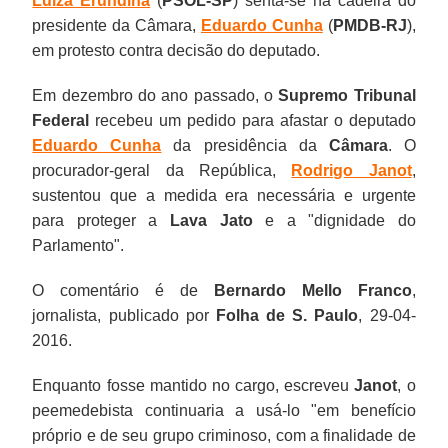
Luiza Erundina
(
PSOL-SP
) senta-se na cadeira do
presidente da Câmara,
Eduardo Cunha
(
PMDB-RJ
),
em protesto contra decisão do deputado.
Em dezembro do ano passado, o
Supremo Tribunal
Federal
recebeu um pedido para afastar o deputado
Eduardo Cunha
da presidência da
Câmara
. O
procurador-geral da República,
Rodrigo Janot
,
sustentou que a medida era necessária e urgente
para proteger a
Lava Jato
e a "dignidade do
Parlamento".
O comentário é de
Bernardo Mello Franco
,
jornalista, publicado por
Folha de S. Paulo
, 29-04-
2016.
Enquanto fosse mantido no cargo, escreveu
Janot
, o
peemedebista continuaria a usá-lo "em benefício
próprio e de seu grupo criminoso, com a finalidade de