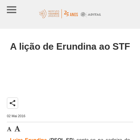
A lição de Erundina ao STF
share
02 Mai 2016