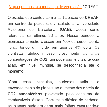
Mapa que mostra a mudança de vegetação
/ CREAF.
O estudo, que contou com a participação do
CREAF
,
um centro de pesquisas vinculado à Universidade
Autônoma de Barcelona (
UAB
), adota como
referência os últimos 33 anos. Nesse período, a
biomassa terrestre cresceu em 40% da superfície da
Terra, tendo diminuído em apenas 4% dela. Os
cientistas atribuem esse crescimento às altas
concentrações de
CO2
, um poderoso fertilizante cuja
ação, em nível mundial, se desconhecia até o
momento.
“Com essa pesquisa, pudemos atribuir o
enverdecimento do planeta ao aumento dos
níveis de
CO2 atmosféricos
provocado pelo consumo de
combustíveis fósseis. Com mais dióxido de carbono,
as plantas puderam gerar mais folhas capturando-o