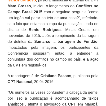
Nancy Cardoso
, pastora metodista e agente da
CPT
Mato Grosso
, iniciou o lançamento do
Conflitos no
Campo Brasil 2015
com a seguinte pergunta “como
um fogão vai parar no teto de uma casa?”, referindo-
se a foto que estampa a capa da publicação, tirada no
distrito de
Bento Rodrigues
, Minas Gerais, em
novembro de 2015, após o rompimento da barragem
de detritos da
Samarco
, a
barragem do Fundão
.
Impactados pela imagem, os participantes da
Conferência passaram, então, a entender a
conjuntura dos conflitos no campo no país, e a ação
da
CPT
em registrá-los.
A reportagem é de
Cristiane Passos
, publicapa pela
CPT Nacional
, 20-04-2016.
"Os números às vezes confundem a cabeça da gente,
por isso a publicação é acompanhado de textos
analíticos", afirma o advogado da
CPT
em Marabá,