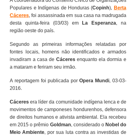
A coordenadora do Conselho Cívico de Organizações
Populares e Indígenas de Honduras (
Copinh
),
Berta
Cáceres
, foi assassinada em sua casa na madrugada
desta quinta-feira (03/03) em
La Esperanza
, na
região oeste do país.
Segundo as primeiras informações relatadas por
fontes locais, homens não identificados e armados
invadiram a casa de
Cáceres
enquanto ela dormia e
a mataram e feriram seu irmão.
A reportagem foi publicada por
Opera Mundi
, 03-03-
2016.
Cáceres
era líder da comunidade indígena lenca e de
movimentos de camponeses hondurenhos, defensora
de direitos humanos e ativista ambiental. Ela recebeu
em 2015 o prêmio
Goldman
, considerado o
Nobel do
Meio Ambiente
, por sua luta contra as investidas de