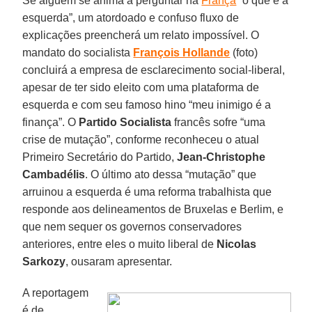
Se alguém se anima a perguntar na
França
“o que é a
esquerda”, um atordoado e confuso fluxo de
explicações preencherá um relato impossível. O
mandato do socialista
François Hollande
(foto)
concluirá a empresa de esclarecimento social-liberal,
apesar de ter sido eleito com uma plataforma de
esquerda e com seu famoso hino “meu inimigo é a
finança”. O
Partido Socialista
francês sofre “uma
crise de mutação”, conforme reconheceu o atual
Primeiro Secretário do Partido,
Jean-Christophe
Cambadélis
. O último ato dessa “mutação” que
arruinou a esquerda é uma reforma trabalhista que
responde aos delineamentos de Bruxelas e Berlim, e
que nem sequer os governos conservadores
anteriores, entre eles o muito liberal de
Nicolas
Sarkozy
, ousaram apresentar.
A reportagem
é de