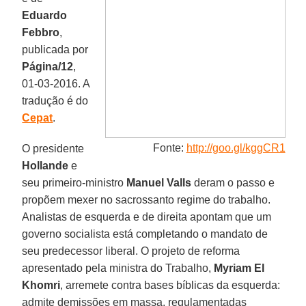
Eduardo
Febbro
,
publicada por
Página/12
,
01-03-2016. A
tradução é do
Cepat
.
Fonte:
http://goo.gl/kggCR1
O presidente
Hollande
e
seu primeiro-ministro
Manuel Valls
deram o passo e
propõem mexer no sacrossanto regime do trabalho.
Analistas de esquerda e de direita apontam que um
governo socialista está completando o mandato de
seu predecessor liberal. O projeto de reforma
apresentado pela ministra do Trabalho,
Myriam El
Khomri
, arremete contra bases bíblicas da esquerda:
admite demissões em massa, regulamentadas