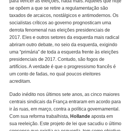
para vencer as eleições, nada mais. Aqueles que hoje
se opõem a que se retire a regulamentação são
taxados de arcaicos, nostálgicos e antimodernos. Os
socialistas críticos ao governo prognosticam uma
derrota fenomenal nas eleições presidenciais de
2017. Eles e outros setores da esquerda mais radical
abriram outro debate, no seio da esquerda, exigindo
uma “primária” de toda a esquerda frente às eleições
presidenciais de 2017. Contudo, são fogos de
artifícios. A verdade é que o progressismo francês é
um conto de fadas, no qual poucos eleitores
acreditam.
Dado inédito nos últimos sete anos, as cinco maiores
centrais sindicais da França entraram em acordo para
ir às ruas, em março, contra a política governamental.
Com sua reforma trabalhista,
Hollande
aposta em
sua reeleição. Este projeto de lei que sacudiu o último
consenso que existia na esquerda, tem como objetivo