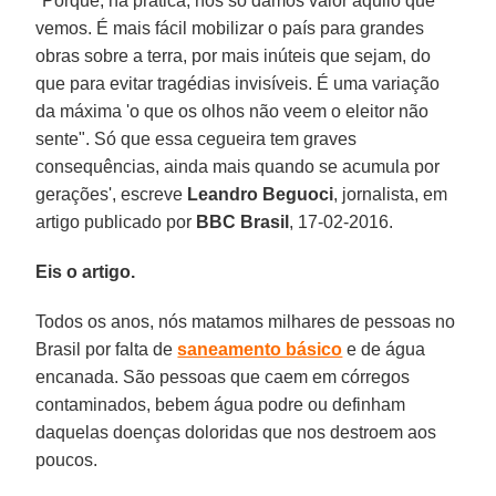
"Porque, na prática, nós só damos valor àquilo que
vemos. É mais fácil mobilizar o país para grandes
obras sobre a terra, por mais inúteis que sejam, do
que para evitar tragédias invisíveis. É uma variação
da máxima 'o que os olhos não veem o eleitor não
sente". Só que essa cegueira tem graves
consequências, ainda mais quando se acumula por
gerações', escreve
Leandro Beguoci
, jornalista, em
artigo publicado por
BBC Brasil
, 17-02-2016.
Eis o artigo.
Todos os anos, nós matamos milhares de pessoas no
Brasil por falta de
saneamento básico
e de água
encanada. São pessoas que caem em córregos
contaminados, bebem água podre ou definham
daquelas doenças doloridas que nos destroem aos
poucos.