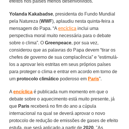
efeitos nos países menos desenvolvidos.
Yolanda Kakabadse
, presidenta do Fundo Mundial
pela Natureza (
WWF
), aplaudiu nesta quinta-feira a
mensagem do Papa. “A
encíclica
inclui uma
perspectiva moral muito necessária para o debate
sobre o clima”. O
Greenpeace
, por sua vez,
considerou que as palavras do Papa devem “tirar os
chefes de governo de sua complacência” e “estimulá-
los a aprovar leis estritas em seus próprios países
para proteger o clima e entrar em acordo em torno de
um
protocolo climático
poderoso em
Paris
”.
A
encíclica
é publicada num momento em que o
debate sobre o aquecimento está muito presente, já
que
Paris
receberá no fim do ano a cúpula
internacional na qual se deverá aprovar o novo
protocolo de redução de emissões de gases de efeito
estufa, que será aplicado a partir de
2020
. "As