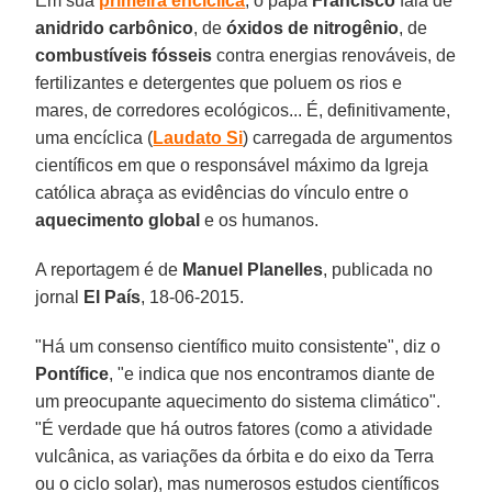
Em sua
primeira encíclica
, o papa
Francisco
fala de
anidrido carbônico
, de
óxidos de nitrogênio
, de
combustíveis fósseis
contra energias renováveis, de
fertilizantes e detergentes que poluem os rios e
mares, de corredores ecológicos... É, definitivamente,
uma encíclica (
Laudato Si
) carregada de argumentos
científicos em que o responsável máximo da Igreja
católica abraça as evidências do vínculo entre o
aquecimento global
e os humanos.
A reportagem é de
Manuel Planelles
, publicada no
jornal
El País
, 18-06-2015.
"Há um consenso científico muito consistente", diz o
Pontífice
, "e indica que nos encontramos diante de
um preocupante aquecimento do sistema climático".
"É verdade que há outros fatores (como a atividade
vulcânica, as variações da órbita e do eixo da Terra
ou o ciclo solar), mas numerosos estudos científicos