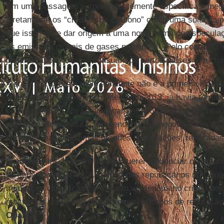
Em uma passagem surpreendentemente específica e inequí
diretamente os “créditos de carbono” como uma solução p
que isso “pode dar origem a uma nova forma de especulaçã
as emissões globais de gases poluentes”. Pelo contrário,
poderia “apoiar o superconsumo de certos países e sector
A encíclica sobre o meio ambiente não é a primeira incur
sobre o clima. O pontífice, eleito em 2013, já havia torna
com o fracasso em se alcançar um acordo global sobre a
gases de efeito estufa, repreendendo os negociadores do 
coragem” nas as últimas grandes negociações, realizad
Francisco
irá, provavelmente, querer influenciar os rep
os seus comentários. A maioria dos republicanos no Capi
mudanças climáticas constituem um fenômeno criado pe
mostrando uma firme oposição aos esforços de regulação
Obama
.