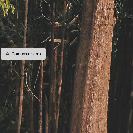
Esta encíclica constituir-se-á em uma leitura embaraçosa
católicos, incluindo John Boehner, o orador republicano
republicanos tenham elogiado o papa, esta não será a pri
publicamente com o pontífice no tocante à questão do aqu
⚠️
Comunicar erro