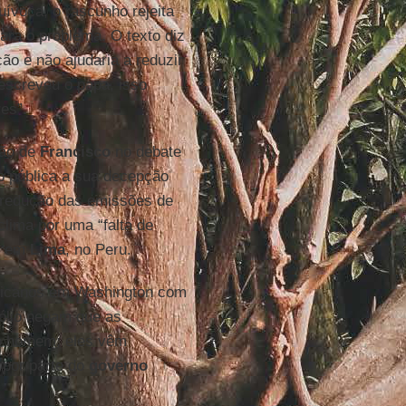
voca, o rascunho rejeita
ara o problema. O texto diz
o e não ajudaria a reduzir
 escreveu o papa, isso
es”.
são de
Francisco
no debate
do pública a sua decepção
 redução das emissões de
clima por uma “falta de
as em
Lima
, no Peru.
ublicanos em Washington com
tólio negam que as
lo homem; eles vêm
 por parte do
governo