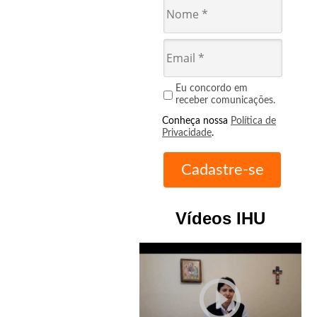
Eu concordo em
receber comunicações.
Conheça nossa
Política de
Privacidade
.
Vídeos IHU
play_circle_outline