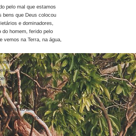
ndo pelo mal que estamos
os bens que Deus colocou
etários e dominadores,
o do homem, ferido pelo
e vemos na Terra, na água,
ntemente de encíclicas
religião. “Face à degradação
 pessoa que habita este
rmente proponho a todos
 movimento ambientalista
u origem a inúmeros grupos