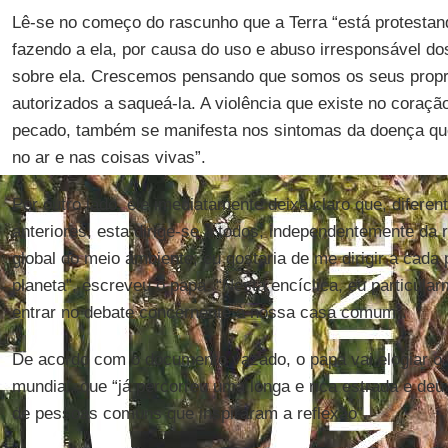
Lê-se no começo do rascunho que a Terra “está protesta
fazendo a ela, por causa do uso e abuso irresponsável d
sobre ela. Crescemos pensando que somos os seus propri
autorizados a saqueá-la. A violência que existe no coraçã
pecado, também se manifesta nos sintomas da doença qu
no ar e nas coisas vivas”.
Por outro lado, ele imediatamente deixa claro que, difere
anteriores, esta dirige-se a todos, independentemente da 
global do meio ambiente, eu gostaria de me dirigir a cada
planeta”, escreveu o papa. “Nesta encíclica, eu particula
entrar no debate concernente à nossa casa comum”.
De acordo com o documento vazado, o papa vai elogiar o
mundial, que “já percorreu uma longa e rica estrada e de
de pessoas comuns que inspiraram a reflexão”.