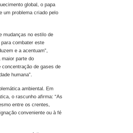
quecimento global, o papa
e um problema criado pelo
e mudanças no estilo de
 para combater este
duzem e a acentuam”,
 maior parte do
e concentração de gases de
vidade humana”.
blemática ambiental. Em
ica, o rascunho afirma: “As
esmo entre os crentes,
ignação conveniente ou à fé