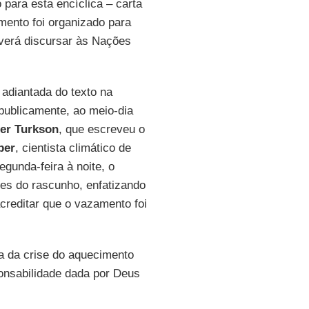
para esta encíclica – carta
amento foi organizado para
verá discursar às Nações
 adiantada do texto na
publicamente, ao meio-dia
er Turkson
, que escreveu o
ber
, cientista climático de
gunda-feira à noite, o
hes do rascunho, enfatizando
acreditar que o vazamento foi
da da crise do aquecimento
ponsabilidade dada por Deus