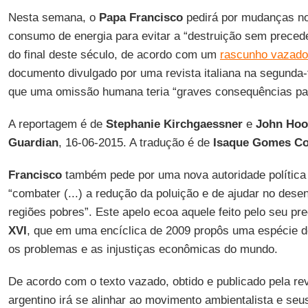
Nesta semana, o
Papa Francisco
pedirá por mudanças no 
consumo de energia para evitar a “destruição sem preced
do final deste século, de acordo com um
rascunho vazado
documento divulgado por uma revista italiana na segunda-fei
que uma omissão humana teria “graves consequências par
A reportagem é de
Stephanie Kirchgaessner
e
John Hoo
Guardian
, 16-06-2015. A tradução é de
Isaque Gomes Co
Francisco
também pede por uma nova autoridade política
“combater (...) a redução da poluição e de ajudar no des
regiões pobres”. Este apelo ecoa aquele feito pelo seu p
XVI
, que em uma encíclica de 2009 propôs uma espécie 
os problemas e as injustiças econômicas do mundo.
De acordo com o texto vazado, obtido e publicado pela re
argentino irá se alinhar ao movimento ambientalista e seu