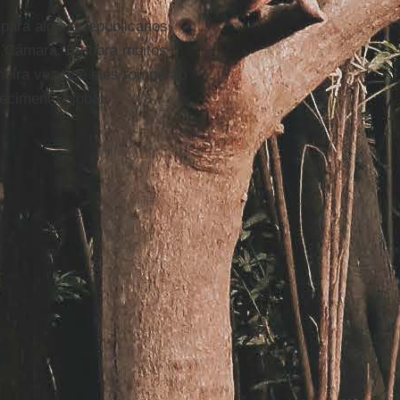
 para alguns republicanos
 na Câmara. Embora muitos
meira vez que eles romperão
ecimento global.