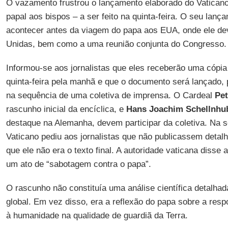
O vazamento frustrou o lançamento elaborado do Vaticano 
papal aos bispos – a ser feito na quinta-feira. O seu lanç
acontecer antes da viagem do papa aos EUA, onde ele de
Unidas, bem como a uma reunião conjunta do Congresso.
Informou-se aos jornalistas que eles receberão uma cópia
quinta-feira pela manhã e que o documento será lançado, 
na sequência de uma coletiva de imprensa. O Cardeal
Pet
rascunho inicial da encíclica, e
Hans Joachim Schellnhu
destaque na Alemanha, devem participar da coletiva. Na se
Vaticano pediu aos jornalistas que não publicassem detal
que ele não era o texto final. A autoridade vaticana disse 
um ato de “sabotagem contra o papa”.
O rascunho não constituía uma análise científica detalha
global. Em vez disso, era a reflexão do papa sobre a res
à humanidade na qualidade de guardiã da Terra.