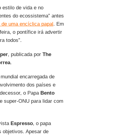
estilo de vida e no
entes do ecossistema” antes
 de uma encíclica papal
. Em
ra, o pontífice irá advertir
a todos”.
per
, publicada por
The
rrea
.
 mundial encarregada de
envolvimento dos países e
redecessor, o Papa
Bento
de super-ONU para lidar com
vista
Espresso
, o papa
s objetivos. Apesar de