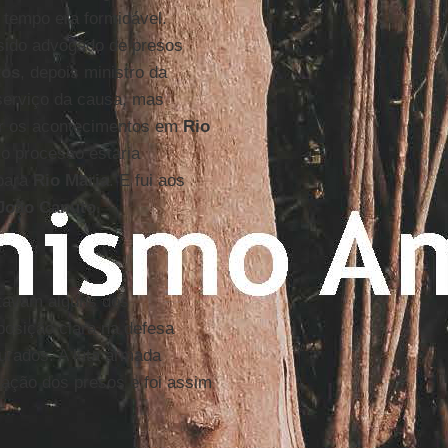
 tempo era formidável.
 sido advogado de presos
tos
, depois ministro da
serviço da causa, mas
ar os acontecimentos em
Rio
 o processo estaria
 para
Rio Maria
. E fui aos
João Canuto
.
stavam alguns dos
posição clara na defesa
turados. A luta armada
ertação dos presos e foi assim