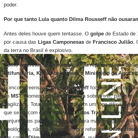
poder.
Por que tanto Lula quanto Dilma Rousseff não ousaram
Antes deles houve quem tentasse. O
golpe
de Estado de 
por causa das
Ligas Camponesas
de
Francisco Julião
. 
da terra no Brasil é explosivo.
Como o senhor viu a nomeação da representante do a
latifundiária, Kátia Abreu, para o Ministério da Agricul
É imcompreensível.
Dilma Rousseff
foi eleita com muita
do
MST
. Nomeou essa mulher para sobreviver, para ter um
fragilizada. Totalmente envolvida em um jogo difícil. Agora
que se dá com o
PT
. No
Partido dos Trabalhadores
, sal
conjunto dos parlamentares luta para manter o poder. Nã
ideológicas, não se empenham por reformas.
Dilma Rous
ver com a
Dilma Rousseff
de
Lula
, quando chegou ao pod