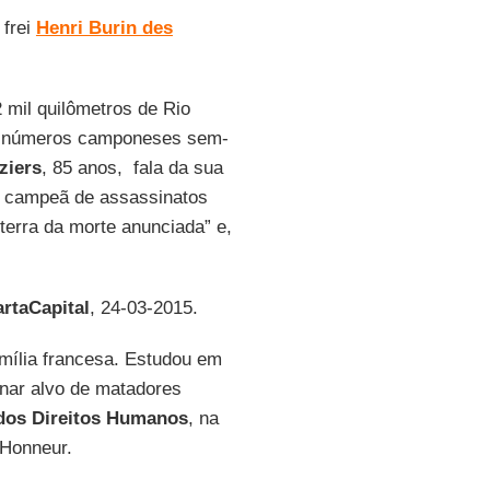
 frei
Henri Burin des
2 mil quilômetros de Rio
 inúmeros camponeses sem-
ziers
, 85 anos, fala da sua
, campeã de assassinatos
terra da morte anunciada” e,
rtaCapital
, 24-03-2015.
amília francesa. Estudou em
rnar alvo de matadores
 dos Direitos Humanos
, na
’Honneur.