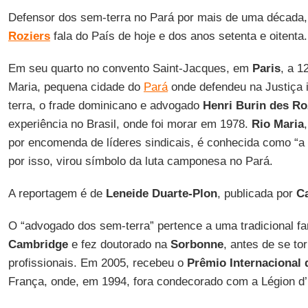
Defensor dos sem-terra no Pará por mais de uma década,
Roziers
fala do País de hoje e dos anos setenta e oitenta.
Em seu quarto no convento Saint-Jacques, em
Paris
, a 1
Maria, pequena cidade do
Pará
onde defendeu na Justiça
terra, o frade dominicano e advogado
Henri Burin des Ro
experiência no Brasil, onde foi morar em 1978.
Rio Maria
por encomenda de líderes sindicais, é conhecida como “a 
por isso, virou símbolo da luta camponesa no Pará.
A reportagem é de
Leneide Duarte-Plon
, publicada por
Ca
O “advogado dos sem-terra” pertence a uma tradicional f
Cambridge
e fez doutorado na
Sorbonne
, antes de se to
profissionais. Em 2005, recebeu o
Prêmio Internacional
França, onde, em 1994, fora condecorado com a Légion d