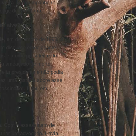
iveira
. Um companheiro
onge de Rio Maria.
um alvo?
do, em dezembro de 1990, a
um discurso emocionante,
hos e, como presidente do
ava ameaçado de morte.
leito presidente e não podia
ez uma matéria sobre esse
sassinado”. E foi, em
a
. Com o assassinato de
urar um advogado. Havia