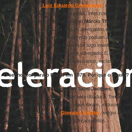
advogados como
Luiz Eduardo Greenhalgh
, que naquele
Depois, deixou-se seduzir pelo poder, infelizmente. Tinha
políticos na ditadura. Havia também
Márcio Thomaz Bas
Justiça do presidente
Lula
. Esses advogados estavam a 
diziam que do Rio e de São Paulo não podiam acompanh
Maria
. No entanto, se não se fizesse algo imediatamente,
comprometido. Aceitei então ser o advogado. E assim fui
poucos retomando os casos já enterrados, inclusive o de
O senhor foi para o Brasil em 1978. Por que o Brasil?
Em 1969, eu fui para o
convento Saint-Jacques
, onde e
dominicanos brasileiros exilados pela ditadura. Tomamos 
daqueles que estavam presos, e que foram, inclusive, tor
sequestrou o embaixador
Giovanni Bucher
, exigiu a lib
que frei
Tito de Alenca
r e outros foram soltos.