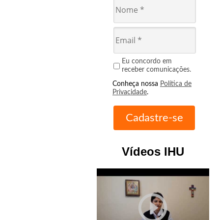
Eu concordo em
receber comunicações.
Conheça nossa
Política de
Privacidade
.
Vídeos IHU
play_circle_outline