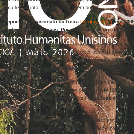
uma tecnocrata, não está na origem do PT.
Depois do assassinato da freira
Dorothy Stang
, em 200
protegido por policiais. Por que o senhor era um alvo?
Porque trabalhei no Brasil por muito tempo como advogad
advogado de acusação, se posso dizer assim, tentando le
de camponeses
e seus mandantes. Levamos à Justiça a
líderes do
Sindicato dos Trabalhadores Rurais de Rio M
Nos anos 80, os fazendeiros da região tinham decidido que 
Para tanto, mandaram matar, em dezembro de 1985, seu p
Canuto
. Depois mataram seus dois filhos,
José
e
Paulo
.
não a encontraram.
O sucessor de
Canuto
teve de fugir para não ser morto.
Ribeiro de Souza
, assumiu a presidência do sindicato e 