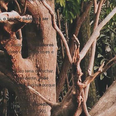
5, o senhor passou a ser
o, principalmente como
var à Justiça os
matadores
ssassinos de camponeses e
aria
.
o sindicato teria de fechar.
rimeiro presidente,
João
 Não mataram a viúva porque
 Outro camponês,
Expedito
foi assassinado em 1991.