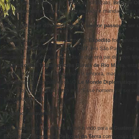
Depois, assassinaram um diretor do sindicato,
Brás de Ol
dele conseguiu escapar, foi sequestrado e mandado para l
Como defensor dos sem-terra, o senhor passou a ser 
Lembro que, já ameaçado de morte,
Expedito
foi convida
falar num grande congresso da
CUT
, em São Paulo. Fez 
diante de mil trabalhadores. Disse que era pai de nove fil
Sindicato dos Trabalhadores Rurais de Rio Maria
, est
Todos os amigos lhe diziam para ir embora, mas ele fora e
abandonar os companheiros. O
Le Monde Diplomatique
f
encontro na
CUT
, cujo título era: “Esse homem vai ser as
fevereiro de 1991.
O senhor estava lá?
Não, eu estava deixando o Brasil e indo para a
Guatemal
Expedito
, a
Comissão Pastoral da Terra
começou a proc