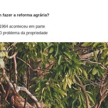
 fazer a reforma agrária?
1964 aconteceu em parte
O problema da propriedade
gronegócio, grande
tura ?
 mobilização dos
Sem-Terra
,
 apoio político.
Dilma
está
 é o poder pelo poder. É o
vo algumas exceções, o
o têm mais preocupações
seff
não tem mais nada a
er. Mas vale dizer que era