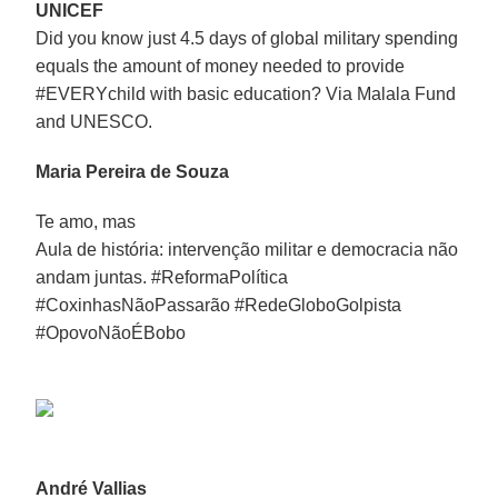
UNICEF
Did you know just 4.5 days of global military spending
equals the amount of money needed to provide
‪#‎EVERYchild‬ with basic education? Via Malala Fund
and UNESCO.
Maria Pereira de Souza
Te amo, mas
Aula de história: intervenção militar e democracia não
andam juntas. ‪#‎ReformaPolítica‬
‪#‎CoxinhasNãoPassarão‬ ‪#‎RedeGloboGolpista‬
‪#‎OpovoNãoÉBobo‬
André Vallias