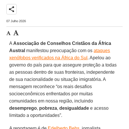
share
07 Julho 2026
A
Associação de Conselhos Cristãos da África
Austral
manifestou preocupação com os
ataques
xenófobos verificados na África do Sul
. Apelou ao
governo do país para que assegure proteção a todas
as pessoas dentro de suas fronteiras, independente
de sua nacionalidade ou situação imigratória. A
mensagem reconhece “os reais desafios
socioeconômicos enfrentados por muitas
comunidades em nossa região, incluindo
desemprego
,
pobreza
,
desigualdade
e acesso
limitado a oportunidades”.
A reportagem é de
Edelberto Behs
, jornalista.