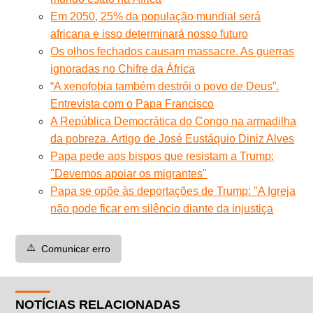
Em 2050, 25% da população mundial será
africana e isso determinará nosso futuro
Os olhos fechados causam massacre. As guerras
ignoradas no Chifre da África
“A xenofobia também destrói o povo de Deus”.
Entrevista com o Papa Francisco
A República Democrática do Congo na armadilha
da pobreza. Artigo de José Eustáquio Diniz Alves
Papa pede aos bispos que resistam a Trump:
"Devemos apoiar os migrantes"
Papa se opõe às deportações de Trump: "A Igreja
não pode ficar em silêncio diante da injustiça
⚠️
Comunicar erro
NOTÍCIAS RELACIONADAS