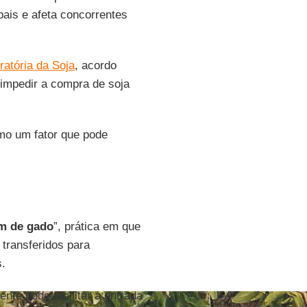
bais e afeta concorrentes
ratória da Soja
, acordo
 impedir a compra de soja
mo um fator que pode
m de gado
”, prática em que
transferidos para
s.
ente pode facilitar a entrada