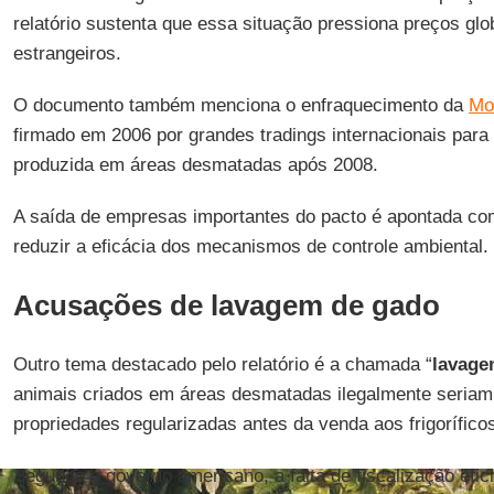
relatório sustenta que essa situação pressiona preços glo
estrangeiros.
O documento também menciona o enfraquecimento da
Mo
firmado em 2006 por grandes tradings internacionais para
produzida em áreas desmatadas após 2008.
A saída de empresas importantes do pacto é apontada co
reduzir a eficácia dos mecanismos de controle ambiental.
Acusações de lavagem de gado
Outro tema destacado pelo relatório é a chamada “
lavage
animais criados em áreas desmatadas ilegalmente seriam 
propriedades regularizadas antes da venda aos frigorífico
Segundo o governo americano, a falta de fiscalização efici