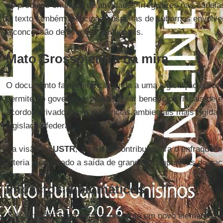
de produtos oriundos de atividades irregulares nas cadeia
O texto também menciona suspeitas de subornos envolve
e concessão de licenças ambientais.
Mato Grosso entra na mira
O documento faz referência ainda a uma legislação apro
permite ao governo estadual retirar benefícios fiscais d
acordos privados com exigências ambientais mais rígidas 
legislação federal.
Na visão do
USTR
, a medida contribuiu para o enfraquec
e teria incentivado a saída de grandes companhias do pac
Impactos diplomáticos
A divulgação do relatório acrescenta um novo elemento à