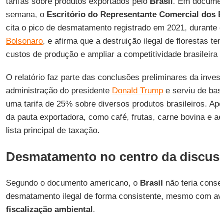
tarifas sobre produtos exportados pelo
Brasil
. Em docume
semana, o
Escritório do Representante Comercial dos
cita o pico de desmatamento registrado em 2021, durante
Bolsonaro
, e afirma que a destruição ilegal de florestas te
custos de produção e ampliar a competitividade brasileira
O relatório faz parte das conclusões preliminares da inve
administração do presidente
Donald Trump
e serviu de ba
uma tarifa de 25% sobre diversos produtos brasileiros. Ap
da pauta exportadora, como café, frutas, carne bovina e a
lista principal de taxação.
Desmatamento no centro da discu
Segundo o documento americano, o
Brasil
não teria conse
desmatamento ilegal de forma consistente, mesmo com a
fiscalização
ambiental
.