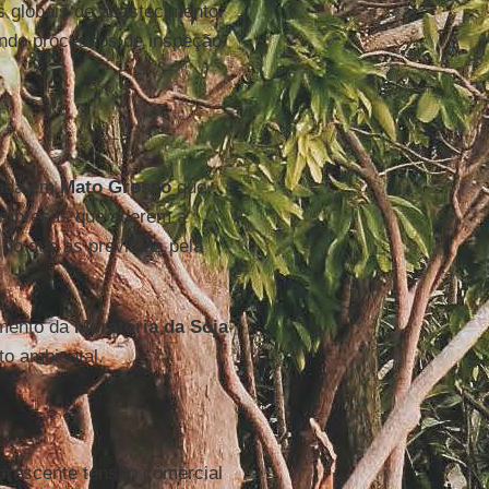
s globais de abastecimento.
ndo processos de inspeção
vada em
Mato Grosso
que
e empresas que aderem a
do que as previstas pela
imento da
Moratória da Soja
to ambiental.
 crescente tensão comercial