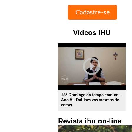
Vídeos IHU
play_circle_outline
18º Domingo do tempo comum -
Ano A - Dai-lhes vós mesmos de
comer
Revista ihu on-line