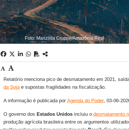
Foto: Marizilda Cruppe/Amazônia Real
Relatório menciona pico de desmatamento em 2021, saí
da Soja
e supostas fragilidades na fiscalização.
A informação é publicada por
Agenda do Poder
, 03-06-202
O governo dos
Estados Unidos
incluiu o
desmatamento n
produção agrícola brasileira entre os argumentos utiliza