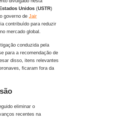
nto divulgado nesta
 Estados Unidos
(
USTR
)
 o governo de
Jair
ria contribuído para reduzir
 no mercado global.
stigação conduzida pela
se para a recomendação de
esar disso, itens relevantes
eronaves, ficaram fora da
ssão
guido eliminar o
vanços recentes na