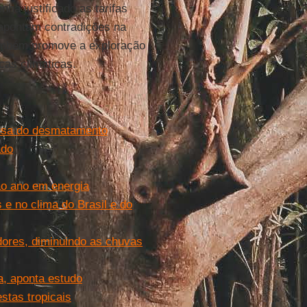
nha justificado as tarifas
 apontam contradições na
também promove a exploração
cas climáticas.
ausa do desmatamento
ado
o ano em energia
 no clima do Brasil e do
ores, diminuindo as chuvas
, aponta estudo
stas tropicais