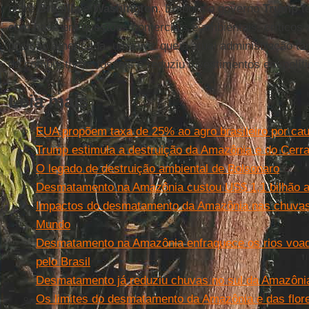
entre
Brasília
e
Washington
. Embora o governo
Trump
te
com base em questões comerciais e ambientais, críticos
posição americana, uma vez que a atual administração 
de combustíveis fósseis e reduziu investimentos em políti
Leia mais
EUA propõem taxa de 25% ao agro brasileiro por c
Trump estimula a destruição da Amazônia e do Cerr
O legado de destruição ambiental de Bolsonaro
Desmatamento na Amazônia custou US$ 1,1 bilhão a
Impactos do desmatamento da Amazônia nas chuvas e
Mundo
Desmatamento na Amazônia enfraquece os rios voad
pelo Brasil
Desmatamento já reduziu chuvas no sul da Amazônia
Os limites do desmatamento da Amazônia e das flore