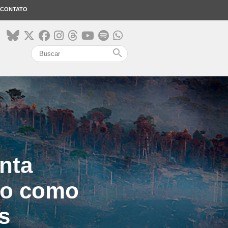
CONTATO
search
nta
ro como
s