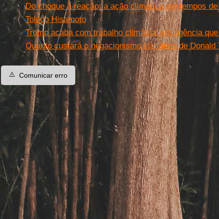
Do choque à reação: a ação climática em tempos de 
Toledo Hisamoto
Trump acaba com trabalho climático em agência que
Quanto custará o negacionismo climático de Donald
⚠️
Comunicar erro