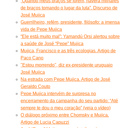
“Quando meus braços se forem, haverá milhares
de braços tomando o lugar da luta”. Discurso de
José Mujica
Guerrilheiro, refém, presidente, filósofo: a imensa
vida de Pepe Mujica
“Ele está muito mal”: Yamandú Orsi alertou sobre
a saúde de José “Pepe” Mujica
Mujica, Francisco e as três ecologias. Artigo de
Paco Cano
"Estou morrendo", diz ex-presidente uruguaio
José Mujica
Na estrada com Pepe Mujica. Artigo de José
Geraldo Couto
Pepe Mujica intervém de surpresa no
encerramento da campanha do seu partido: “Até
sempre te dou o meu coração” (veja o vídeo)
O diálogo próximo entre Chomsky e Mujica.
Artigo de Lucia Capuzzi