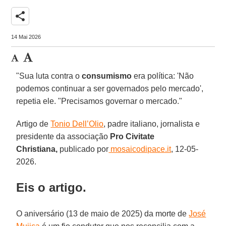
share
14 Mai 2026
"Sua luta contra o
consumismo
era política: 'Não
podemos continuar a ser governados pelo mercado',
repetia ele. "Precisamos governar o mercado."
Artigo de
Tonio Dell’Olio
, padre italiano, jornalista e
presidente da associação
Pro Civitate
Christiana,
publicado por
mosaicodipace.it
, 12-05-
2026.
Eis o artigo.
O aniversário (13 de maio de 2025) da morte de
José