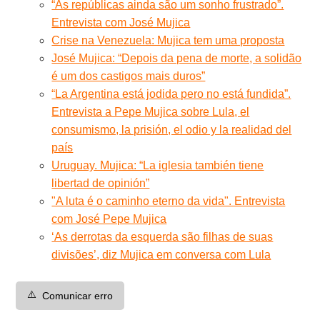
“As repúblicas ainda são um sonho frustrado”.
Entrevista com José Mujica
Crise na Venezuela: Mujica tem uma proposta
José Mujica: “Depois da pena de morte, a solidão
é um dos castigos mais duros”
“La Argentina está jodida pero no está fundida”.
Entrevista a Pepe Mujica sobre Lula, el
consumismo, la prisión, el odio y la realidad del
país
Uruguay. Mujica: “La iglesia también tiene
libertad de opinión”
"A luta é o caminho eterno da vida". Entrevista
com José Pepe Mujica
‘As derrotas da esquerda são filhas de suas
divisões’, diz Mujica em conversa com Lula
⚠️
Comunicar erro