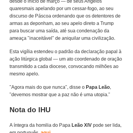
desde o início de março — de seus Angelos
quaresmais apelando por um cessar-fogo, ao seu
discurso de Páscoa ordenando que os detentores de
armas as deponham, ao seu apelo direto a Trump
para buscar uma saída, até sua condenação da
ameaça "inaceitável" de aniquilar uma civilização.
Esta vigília estendeu o padrão da declaração papal à
ação litúrgica global — um ato coordenado de oração
transmitido a cada diocese, convocando milhões ao
mesmo apelo.
"Agora mais do que nunca", disse o
Papa Leão
,
"devemos mostrar que a paz não é uma utopia."
Nota do IHU
A íntegra da homilia do Papa
Leão XIV
pode ser lida,
em português,
aqui
.