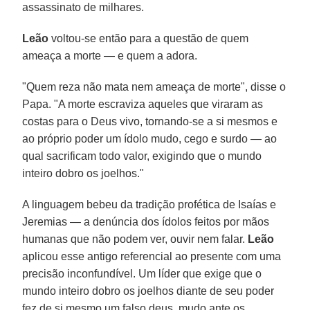
assassinato de milhares.
Leão
voltou-se então para a questão de quem
ameaça a morte — e quem a adora.
"Quem reza não mata nem ameaça de morte", disse o
Papa. "A morte escraviza aqueles que viraram as
costas para o Deus vivo, tornando-se a si mesmos e
ao próprio poder um ídolo mudo, cego e surdo — ao
qual sacrificam todo valor, exigindo que o mundo
inteiro dobro os joelhos."
A linguagem bebeu da tradição profética de Isaías e
Jeremias — a denúncia dos ídolos feitos por mãos
humanas que não podem ver, ouvir nem falar.
Leão
aplicou esse antigo referencial ao presente com uma
precisão inconfundível. Um líder que exige que o
mundo inteiro dobro os joelhos diante de seu poder
fez de si mesmo um falso deus, mudo ante os