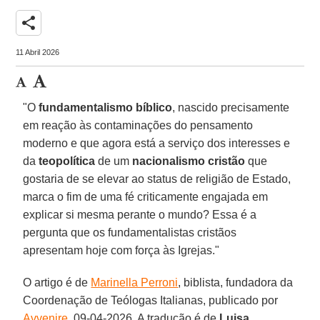
share
11 Abril 2026
"O
fundamentalismo bíblico
, nascido precisamente
em reação às contaminações do pensamento
moderno e que agora está a serviço dos interesses e
da
teopolítica
de um
nacionalismo cristão
que
gostaria de se elevar ao status de religião de Estado,
marca o fim de uma fé criticamente engajada em
explicar si mesma perante o mundo? Essa é a
pergunta que os fundamentalistas cristãos
apresentam hoje com força às Igrejas."
O artigo é de
Marinella Perroni
, biblista, fundadora da
Coordenação de Teólogas Italianas, publicado por
Avvenire
, 09-04-2026. A tradução é de
Luisa