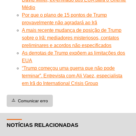
Médio
Por que o plano de 15 pontos de Trump
provavelmente não agradará ao Irã
A mais recente mudança de posição de Trump
sobre o Irã: mediadores misteriosos, contatos
preliminares e acordos não especificados
As derrotas de Trump expõem as limitações dos
EUA
“Trump começou uma guerra que não pode
terminar”. Entrevista com Ali Vaez, especialista
em Irã do International Crisis Group
⚠️
Comunicar erro
NOTÍCIAS RELACIONADAS