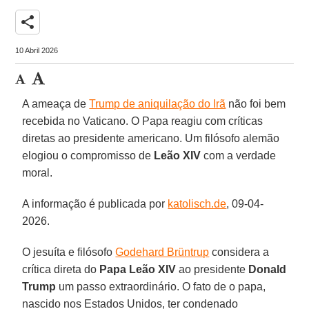
share
10 Abril 2026
A ameaça de
Trump de aniquilação do Irã
não foi bem
recebida no Vaticano. O Papa reagiu com críticas
diretas ao presidente americano. Um filósofo alemão
elogiou o compromisso de
Leão XIV
com a verdade
moral.
A informação é publicada por
katolisch.de
, 09-04-
2026.
O jesuíta e filósofo
Godehard Brüntrup
considera a
crítica direta do
Papa Leão XIV
ao presidente
Donald
Trump
um passo extraordinário. O fato de o papa,
nascido nos Estados Unidos, ter condenado