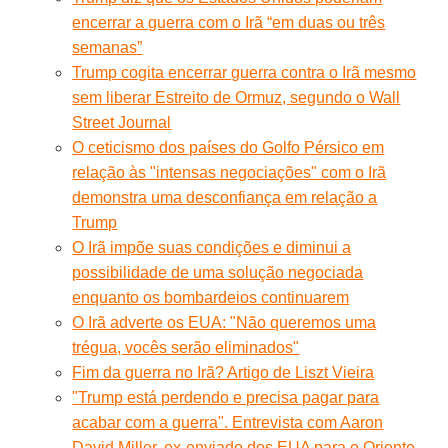
encerrar a guerra com o Irã “em duas ou três
semanas”
Trump cogita encerrar guerra contra o Irã mesmo
sem liberar Estreito de Ormuz, segundo o Wall
Street Journal
O ceticismo dos países do Golfo Pérsico em
relação às "intensas negociações" com o Irã
demonstra uma desconfiança em relação a
Trump
O Irã impõe suas condições e diminui a
possibilidade de uma solução negociada
enquanto os bombardeios continuarem
O Irã adverte os EUA: "Não queremos uma
trégua, vocês serão eliminados"
Fim da guerra no Irã? Artigo de Liszt Vieira
"Trump está perdendo e precisa pagar para
acabar com a guerra". Entrevista com Aaron
David Miller, ex-enviado dos EUA para o Oriente