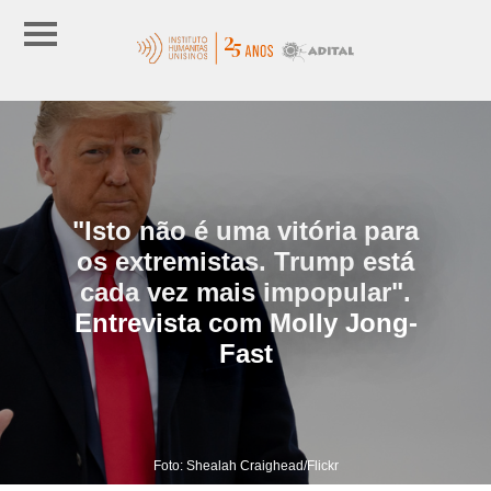
"Isto não é uma vitória para
os extremistas. Trump está
cada vez mais impopular".
Entrevista com Molly Jong-
Fast
Foto: Shealah Craighead/Flickr