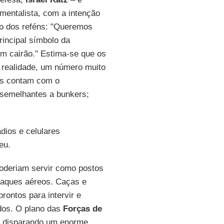
mentalista, com a intenção
ção dos reféns: "Queremos
rincipal símbolo da
bém cairão." Estima-se que os
a realidade, um número muito
les contam com o
s semelhantes a bunkers;
dios e celulares
eu.
poderiam servir como postos
ataques aéreos. Caças e
rontos para intervir e
dos. O plano das
Forças de
s, disparando um enorme