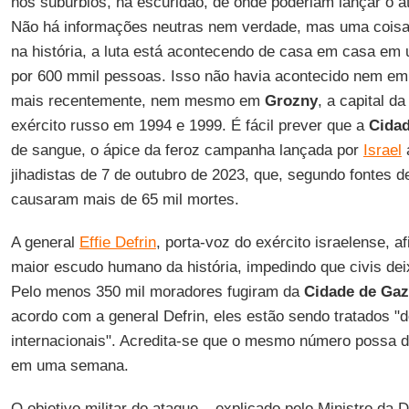
nos subúrbios, na escuridão, de onde poderiam lançar o at
Não há informações neutras nem verdade, mas uma coisa é
na história, a luta está acontecendo de casa em casa em
por 600 mmil pessoas. Isso não havia acontecido nem e
mais recentemente, nem mesmo em
Grozny
, a capital d
exército russo em 1994 e 1999. É fácil prever que a
Cida
de sangue, o ápice da feroz campanha lançada por
Israel
jihadistas de 7 de outubro de 2023, que, segundo fontes d
causaram mais de 65 mil mortes.
A general
Effie Defrin
, porta-voz do exército israelense, a
maior escudo humano da história, impedindo que civis de
Pelo menos 350 mil moradores fugiram da
Cidade de Ga
acordo com a general Defrin, eles estão sendo tratados "
internacionais". Acredita-se que o mesmo número possa d
em uma semana.
O objetivo militar do ataque – explicado pelo Ministro da 