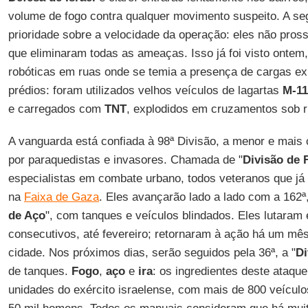
volume de fogo contra qualquer movimento suspeito. A seg
prioridade sobre a velocidade da operação: eles não pros
que eliminaram todas as ameaças. Isso já foi visto onte
robóticas em ruas onde se temia a presença de cargas e
prédios: foram utilizados velhos veículos de lagartas
M-11
e carregados com
TNT
, explodidos em cruzamentos sob 
A vanguarda está confiada à 98ª Divisão, a menor e mais
por paraquedistas e invasores. Chamada de "
Divisão de 
especialistas em combate urbano, todos veteranos que já 
na
Faixa de Gaza
. Eles avançarão lado a lado com a 162ª
de Aço
", com tanques e veículos blindados. Eles lutara
consecutivos, até fevereiro; retornaram à ação há um mê
cidade. Nos próximos dias, serão seguidos pela 36ª, a "
Di
de tanques.
Fogo
,
aço
e
ira
: os ingredientes deste ataqu
unidades do exército israelense, com mais de 800 veícul