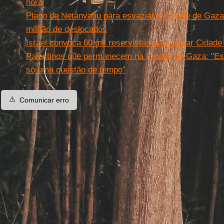
hora
Plano de Netanyahu para esvaziar a Cidade de Gaza
milhão de deslocados
Israel convoca 60 mil reservistas para tomar Cidad
Palestinos que permanecem na Cidade de Gaza: "Es
só uma questão de tempo"
⚠️
Comunicar erro