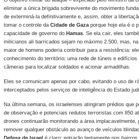
eliminar a única brigada sobrevivente do movimento funda
de exterminá-la definitivamente e, assim, obter a liberta
tomar o controle da
Cidade de Gaza
porque hoje ela é o p
capacidade de governo do
Hamas
. Se ela cair, eles tam
milicianos ali barricados sejam no máximo 2.500, mas, n
maior de homens poderia contribuir para a resistência: e
conhecimento do território; uma rede de túneis e edifício
câmeras para localizar soldados e acionar armadilhas.
Eles se comunicam apenas por cabo, evitando o uso de rá
interceptados pelos serviços de inteligência do Estado jud
Na última semana, os israelenses atingiram prédios que 
de observação e potenciais redutos terroristas com 850 
drones continuarão monitorando a área implacavelmente, p
remover qualquer obstáculo ao avanço de veículos blinda
Defesa de Israel
é claro: entrarão lentamente nos bairro