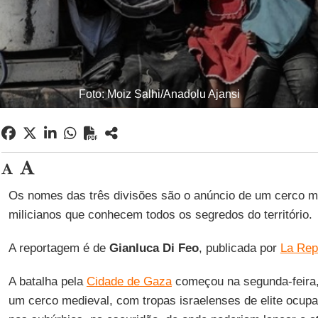
Foto: Moiz Salhi/Anadolu Ajansi
Os nomes das três divisões são o anúncio de um cerco m
milicianos que conhecem todos os segredos do território.
A reportagem é de
Gianluca Di
Feo
, publicada por
La Rep
A batalha pela
Cidade de Gaza
começou na segunda-feira,
um cerco medieval, com tropas israelenses de elite ocu