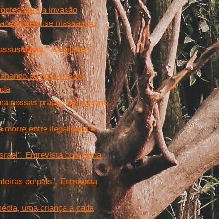
ontos para a invasão
dade israelense massacrou
assustadora." A Flotilha?
sabando ao nosso redor,
ada
ama nossas praias, até mesmo
 morre entre ilegalidade e
Israel". Entrevista com Anna
eiras do país”. Entrevista
média, uma criança a cada