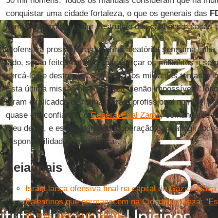
50 mil homens. Todos os manuais consideram que há muito
conquistar uma cidade fortaleza, o que os generais das
F
compensar com o poder destrutivo dos canhões e caças-
A ofensiva prosseguirá de forma aleatória, sem uma linha 
lado, serão feitos esforços para forçar os militantes a s
cercá-los e destruí-los. Por outro, os militantes tentarão lo
Esta última missão parece difícil, senão impossível. "Tod
foram explicados de forma clara e profissional no nível pol
quase em confiança, o
General Eyal Zamir
, comandante-
meu dever, e estou liderando a operação para atingir todo
responsabilidade e segurança".
Leia mais
Israel lança ofensiva final na capital de Gaza: "Gaz
Palestinos que permanecem na Cidade de Gaza: "Es
só uma questão de tempo"