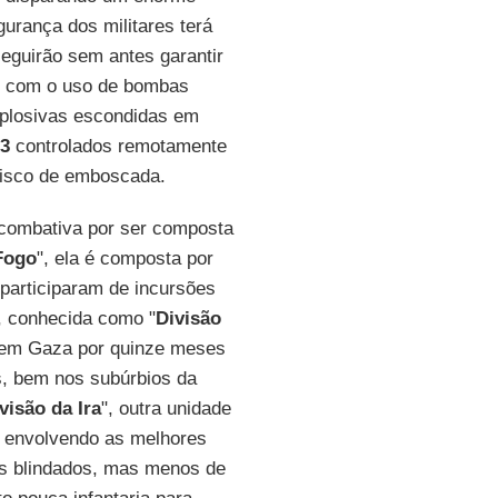
urança dos militares terá
seguirão sem antes garantir
m, com o uso de bombas
xplosivas escondidas em
3
controlados remotamente
risco de emboscada.
 combativa por ser composta
Fogo
", ela é composta por
participaram de incursões
, conhecida como "
Divisão
m em Gaza por quinze meses
s, bem nos subúrbios da
visão da Ira
", outra unidade
e envolvendo as melhores
os blindados, mas menos de