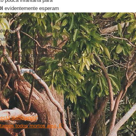
 pouca infantaria para
DI
evidentemente esperam
bombardeiros.
de frente definida. Por um
e manifestarem abertamente,
calizar e libertar os reféns.
os os riscos e oportunidades
ítico", declarou ontem,
em-chefe das
FDI
. "Este é
s os objetivos com
a está queimando"
tamos todos mortos aqui. É