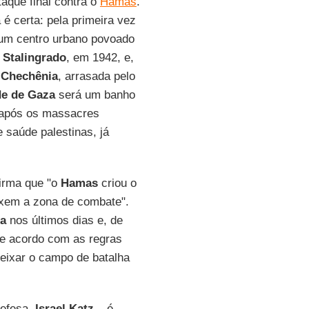
aque final contra o
Hamas
.
 certa: pela primeira vez
 um centro urbano povoado
m
Stalingrado
, em 1942, e,
a
Chechênia
, arrasada pelo
de de Gaza
será um banho
após os massacres
e saúde palestinas, já
firma que "o
Hamas
criou o
ixem a zona de combate".
za
nos últimos dias e, de
de acordo com as regras
eixar o campo de batalha
Defesa,
Israel Katz
– é