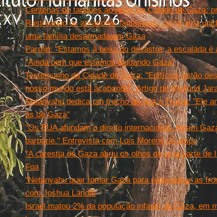
Centenas de tanques ao redor da Cidade de Gaza: pr
Rastreando os atiradores fantasmas: como uma uni
uma família desarmada em Gaza
Parolin: "Estamos à beira do desastre; a escalada é 
"Ainda bem que estamos ajudando Gaza"
Testemunho da Cidade de Gaza: "Edifícios estão de
nosso mundo está acabando". Artigo de Kholoud Jar
Netanyahu dedica um trecho da orla a Trump: "Ele 
as de Gaza"
"Os EUA afundam o direito internacional. Assim Gaza
barbárie." Entrevista com Luis Moreno Ocampo
"A carestia de Gaza abriu os olhos de uma parte de 
Foa
"Netanyahu quer tomar Gaza para redesenhar as front
com Joshua Landis
Israel matou 2% da população infantil de Gaza, em 