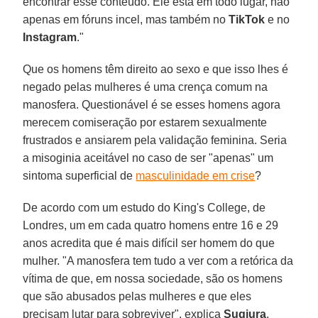
encontrar esse conteúdo. Ele está em todo lugar, não
apenas em fóruns incel, mas também no
TikTok
e no
Instagram
."
Que os homens têm direito ao sexo e que isso lhes é
negado pelas mulheres é uma crença comum na
manosfera. Questionável é se esses homens agora
merecem comiseração por estarem sexualmente
frustrados e ansiarem pela validação feminina. Seria
a misoginia aceitável no caso de ser "apenas" um
sintoma superficial de
masculinidade em crise
?
De acordo com um estudo do King's College, de
Londres, um em cada quatro homens entre 16 e 29
anos acredita que é mais difícil ser homem do que
mulher. "A manosfera tem tudo a ver com a retórica da
vítima de que, em nossa sociedade, são os homens
que são abusados ​​pelas mulheres e que eles
precisam lutar para sobreviver", explica
Sugiura
.