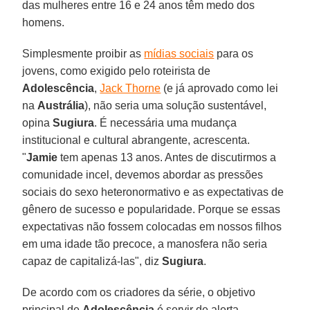
das mulheres entre 16 e 24 anos têm medo dos
homens.
Simplesmente proibir as
mídias sociais
para os
jovens, como exigido pelo roteirista de
Adolescência
,
Jack Thorne
(e já aprovado como lei
na
Austrália
), não seria uma solução sustentável,
opina
Sugiura
. É necessária uma mudança
institucional e cultural abrangente, acrescenta.
"
Jamie
tem apenas 13 anos. Antes de discutirmos a
comunidade incel, devemos abordar as pressões
sociais do sexo heteronormativo e as expectativas de
gênero de sucesso e popularidade. Porque se essas
expectativas não fossem colocadas em nossos filhos
em uma idade tão precoce, a manosfera não seria
capaz de capitalizá-las", diz
Sugiura
.
De acordo com os criadores da série, o objetivo
principal de
Adolescência
é servir de alerta.