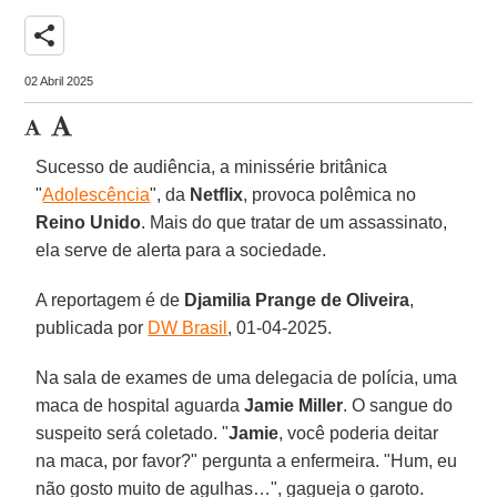
share
02 Abril 2025
Sucesso de audiência, a minissérie britânica
"
Adolescência
", da
Netflix
, provoca polêmica no
Reino Unido
. Mais do que tratar de um assassinato,
ela serve de alerta para a sociedade.
A reportagem é de
Djamilia Prange de Oliveira
,
publicada por
DW Brasil
, 01-04-2025.
Na sala de exames de uma delegacia de polícia, uma
maca de hospital aguarda
Jamie Miller
. O sangue do
suspeito será coletado. "
Jamie
, você poderia deitar
na maca, por favor?" pergunta a enfermeira. "Hum, eu
não gosto muito de agulhas…", gagueja o garoto.