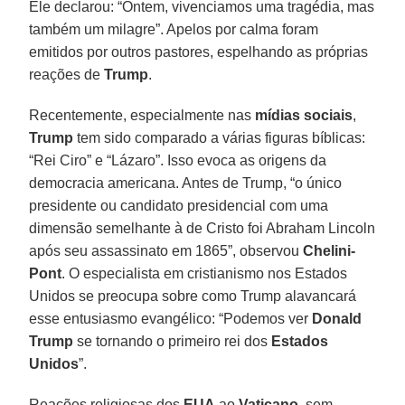
Ele declarou: “Ontem, vivenciamos uma tragédia, mas
também um milagre”. Apelos por calma foram
emitidos por outros pastores, espelhando as próprias
reações de
Trump
.
Recentemente, especialmente nas
mídias sociais
,
Trump
tem sido comparado a várias figuras bíblicas:
“Rei Ciro” e “Lázaro”. Isso evoca as origens da
democracia americana. Antes de Trump, “o único
presidente ou candidato presidencial com uma
dimensão semelhante à de Cristo foi Abraham Lincoln
após seu assassinato em 1865”, observou
Chelini-
Pont
. O especialista em cristianismo nos Estados
Unidos se preocupa sobre como Trump alavancará
esse entusiasmo evangélico: “Podemos ver
Donald
Trump
se tornando o primeiro rei dos
Estados
Unidos
”.
Reações religiosas dos
EUA
ao
Vaticano
, sem