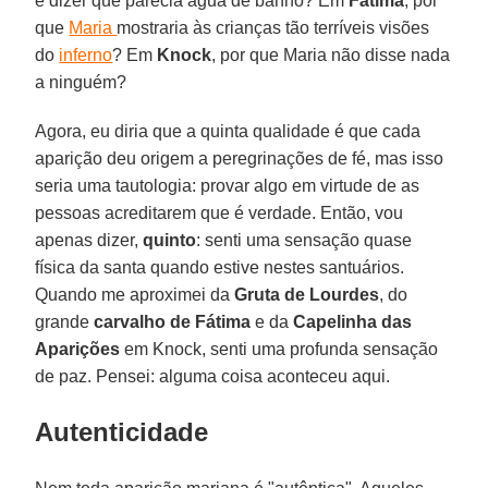
e dizer que parecia água de banho? Em
Fátima
, por
que
Maria
mostraria às crianças tão terríveis visões
do
inferno
? Em
Knock
, por que Maria não disse nada
a ninguém?
Agora, eu diria que a quinta qualidade é que cada
aparição deu origem a peregrinações de fé, mas isso
seria uma tautologia: provar algo em virtude de as
pessoas acreditarem que é verdade. Então, vou
apenas dizer,
quinto
: senti uma sensação quase
física da santa quando estive nestes santuários.
Quando me aproximei da
Gruta de Lourdes
, do
grande
carvalho de Fátima
e da
Capelinha
das
Aparições
em Knock, senti uma profunda sensação
de paz. Pensei: alguma coisa aconteceu aqui.
Autenticidade