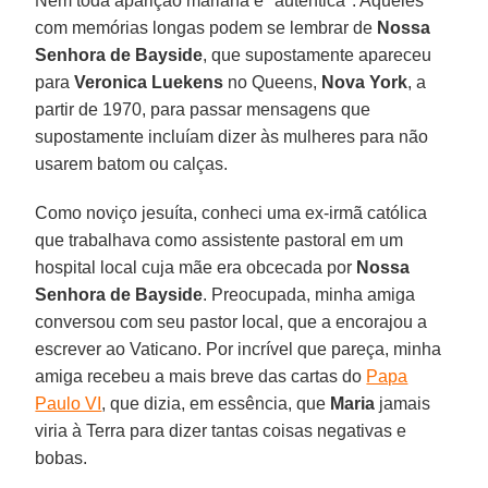
Nem toda aparição mariana é "autêntica". Aqueles
com memórias longas podem se lembrar de
Nossa
Senhora de Bayside
, que supostamente apareceu
para
Veronica Luekens
no Queens,
Nova
York
, a
partir de 1970, para passar mensagens que
supostamente incluíam dizer às mulheres para não
usarem batom ou calças.
Como noviço jesuíta, conheci uma ex-irmã católica
que trabalhava como assistente pastoral em um
hospital local cuja mãe era obcecada por
Nossa
Senhora de Bayside
. Preocupada, minha amiga
conversou com seu pastor local, que a encorajou a
escrever ao Vaticano. Por incrível que pareça, minha
amiga recebeu a mais breve das cartas do
Papa
Paulo VI
, que dizia, em essência, que
Maria
jamais
viria à Terra para dizer tantas coisas negativas e
bobas.