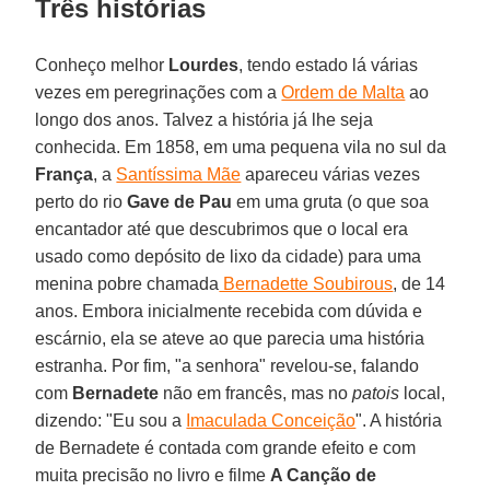
Três histórias
Conheço melhor
Lourdes
, tendo estado lá várias
vezes em peregrinações com a
Ordem de Malta
ao
longo dos anos. Talvez a história já lhe seja
conhecida. Em 1858, em uma pequena vila no sul da
França
, a
Santíssima Mãe
apareceu várias vezes
perto do rio
Gave de Pau
em uma gruta (o que soa
encantador até que descubrimos que o local era
usado como depósito de lixo da cidade) para uma
menina pobre chamada
Bernadette Soubirous
, de 14
anos. Embora inicialmente recebida com dúvida e
escárnio, ela se ateve ao que parecia uma história
estranha. Por fim, "a senhora" revelou-se, falando
com
Bernadete
não em francês, mas no
patois
local,
dizendo: "Eu sou a
Imaculada Conceição
". A história
de Bernadete é contada com grande efeito e com
muita precisão no livro e filme
A Canção de