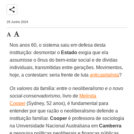
share
29 Junho 2024
Nos anos 60, o sistema saiu em defesa desta
instituição: desmontar o
Estado
exigia que ela
assumisse o ônus do bem-estar social e de dívidas
individuais, transmitidas entre gerações. Movimentos,
hoje, a contestam: seria frente de luta
anticapitalista
?
Os valores da família: entre o neoliberalismo e o novo
social-conservadorismo
, livro de
Melinda
Cooper
(Sydney, 52 anos), é fundamental para
entender por que razão o neoliberalismo defende a
instituição familiar.
Cooper
é professora de sociologia
na Universidade Nacional Australiana em
Camberra
e pesquisa políticas neoliberais e finanças públicas.