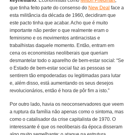
keynesiano
. Economistas como
Milton Friedman
,
que tinha feito parte do consenso do
New Deal
face a
esta militância da década de 1960, decidiram que
este pacto tinha que acabar. Acho que é muito
importante não perder o que realmente eram o
feminismo e os movimentos antirracistas e
trabalhistas daquele momento. Então, entram em
cena os economistas neoliberais que queriam
desmantelar todo o aparelho de bem-estar social: “Se
o Estado de bem-estar social faz as pessoas se
sentirem tão empoderadas ou legitimadas para lutar
e, além disso, está aumentando os seus desejos
revolucionários, então é hora de pôr fim a isto.”
Por outro lado, havia os neoconservadores que veem
a ruptura da família não apenas como o sintoma, mas
como o catalisador da crise capitalista de 1970. O
interessante é que os neoliberais da época disseram
algo muito semelhante: o ataque na estrutura