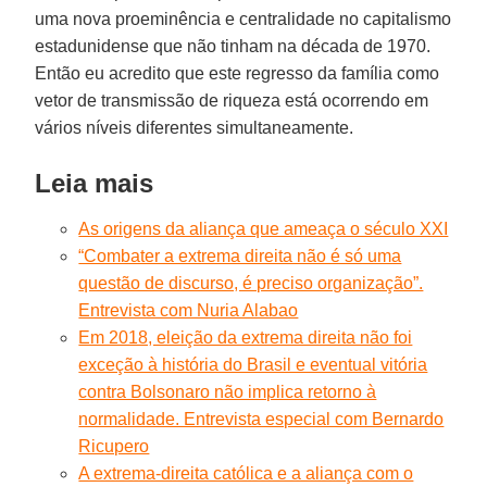
uma nova proeminência e centralidade no capitalismo
estadunidense que não tinham na década de 1970.
Então eu acredito que este regresso da família como
vetor de transmissão de riqueza está ocorrendo em
vários níveis diferentes simultaneamente.
Leia mais
As origens da aliança que ameaça o século XXI
“Combater a extrema direita não é só uma
questão de discurso, é preciso organização”.
Entrevista com Nuria Alabao
Em 2018, eleição da extrema direita não foi
exceção à história do Brasil e eventual vitória
contra Bolsonaro não implica retorno à
normalidade. Entrevista especial com Bernardo
Ricupero
A extrema-direita católica e a aliança com o