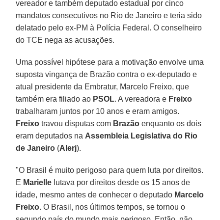
vereador e também deputado estadual por cinco
mandatos consecutivos no Rio de Janeiro e teria sido
delatado pelo ex-PM à Polícia Federal. O conselheiro
do TCE nega as acusações.
Uma possível hipótese para a motivação envolve uma
suposta vingança de Brazão contra o ex-deputado e
atual presidente da Embratur, Marcelo Freixo, que
também era filiado ao
PSOL
. A vereadora e
Freixo
trabalharam juntos por 10 anos e eram amigos.
Freixo
travou disputas com
Brazão
enquanto os dois
eram deputados na
Assembleia Legislativa do Rio
de Janeiro
(
Alerj
).
"O Brasil é muito perigoso para quem luta por direitos.
E
Marielle
lutava por direitos desde os 15 anos de
idade, mesmo antes de conhecer o deputado
Marcelo
Freixo
. O Brasil, nos últimos tempos, se tornou o
segundo país do mundo mais perigoso. Então, não,