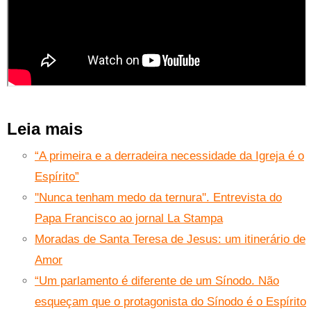
Leia mais
“A primeira e a derradeira necessidade da Igreja é o
Espírito”
''Nunca tenham medo da ternura''. Entrevista do
Papa Francisco ao jornal La Stampa
Moradas de Santa Teresa de Jesus: um itinerário de
Amor
“Um parlamento é diferente de um Sínodo. Não
esqueçam que o protagonista do Sínodo é o Espírito