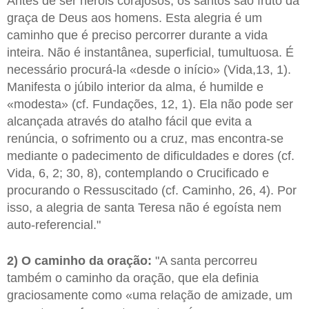
Antes de ser heróis corajosos, os santos são fruto da
graça de Deus aos homens. Esta alegria é um
caminho que é preciso percorrer durante a vida
inteira. Não é instantânea, superficial, tumultuosa. É
necessário procurá-la «desde o início» (Vida,13, 1).
Manifesta o júbilo interior da alma, é humilde e
«modesta» (cf. Fundações, 12, 1). Ela não pode ser
alcançada através do atalho fácil que evita a
renúncia, o sofrimento ou a cruz, mas encontra-se
mediante o padecimento de dificuldades e dores (cf.
Vida, 6, 2; 30, 8), contemplando o Crucificado e
procurando o Ressuscitado (cf. Caminho, 26, 4). Por
isso, a alegria de santa Teresa não é egoísta nem
auto-referencial."
2) O caminho da oração:
"A santa percorreu
também o caminho da oração, que ela definia
graciosamente como «uma relação de amizade, um