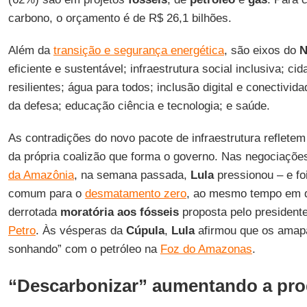
carbono, o orçamento é de R$ 26,1 bilhões.
Além da
transição e segurança energética
, são eixos do
N
eficiente e sustentável; infraestrutura social inclusiva; ci
resilientes; água para todos; inclusão digital e conectivid
da defesa; educação ciência e tecnologia; e saúde.
As contradições do novo pacote de infraestrutura refletem
da própria coalizão que forma o governo. Nas negociaçõ
da Amazônia
, na semana passada,
Lula
pressionou – e fo
comum para o
desmatamento zero
, ao mesmo tempo em 
derrotada
moratória aos fósseis
proposta pelo president
Petro
. Às vésperas da
Cúpula
,
Lula
afirmou que os amap
sonhando” com o petróleo na
Foz do Amazonas
.
“Descarbonizar” aumentando a pr