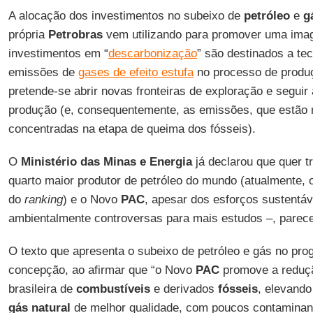
A alocação dos investimentos no subeixo de
petróleo
e
g
própria
Petrobras
vem utilizando para promover uma ima
investimentos em “
descarbonização
” são destinados a te
emissões de
gases de efeito estufa
no processo de produ
pretende-se abrir novas fronteiras de exploração e segui
produção (e, consequentemente, as emissões, que estão 
concentradas na etapa de queima dos fósseis).
O
Ministério das Minas e Energia
já declarou que quer 
quarto maior produtor de petróleo do mundo (atualmente, 
do
ranking
) e o Novo
PAC
, apesar dos esforços sustentá
ambientalmente controversas para mais estudos –, parece 
O texto que apresenta o subeixo de petróleo e gás no pr
concepção, ao afirmar que “o Novo
PAC
promove a reduçã
brasileira de
combustíveis
e derivados
fósseis
, elevand
gás
natural
de melhor qualidade, com poucos contaminan