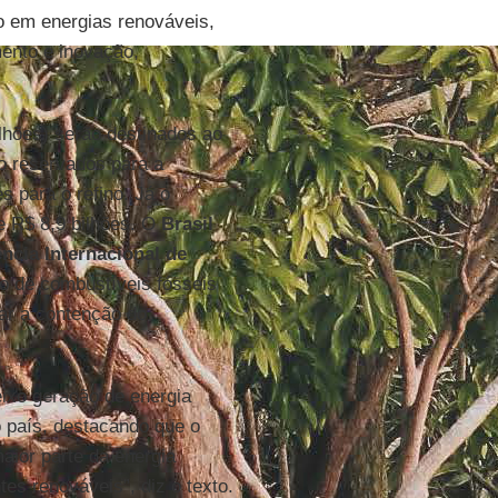
o em energias renováveis,
mento e inovação,
lhões) serão destinados ao
o reservados para a
s para o refino. Já o
e R$ 8,9 bilhões. O
Brasil
ncia Internacional de
o de combustíveis fósseis
zar a contenção do
eixo geração de energia
o país, destacando que o
aior parte da energia
tes renováveis”, diz o texto.