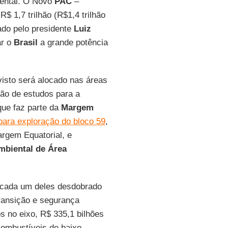
iental. O Novo
PAC
–
$ 1,7 trilhão (R$1,4 trilhão
iado pelo presidente
Luiz
ar o
Brasil
a grande potência
visto será alocado nas áreas
ção de estudos para a
que faz parte da
Margem
para exploração do bloco 59
,
rgem Equatorial, e
mbiental de Área
 cada um deles desdobrado
ransição e segurança
os no eixo, R$ 335,1 bilhões
combustíveis de baixo