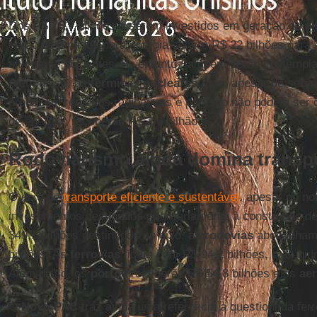
Dos R$ 75,7 bilhões a serem investidos em geração de
en
serão destinados para energia solar e R$ 22 bilhões para 
altamente poluentes, no entanto, também serão contempla
Além disso, as
térmicas
nucleares
(que, apesar de serem
produzem resíduos radioativos e por isso não podem ser 
de energia) receberão R$ 1,9 bilhão.
Rodoviarismo ainda domina transp
O eixo de
transporte eficiente e sustentável
, apesar do no
investimentos destinados prioritariamente à construção de
349,1 bilhões destinados ao eixo, as
rodovias
abocanham 
bilhões. As
ferrovias
ficam com R$ 94,2 bilhões, e as hidr
Além disso, os
portos
receberão R$ 54,8 bilhões e os
ae
O
Novo PAC
traz ainda uma referência à questionada fer