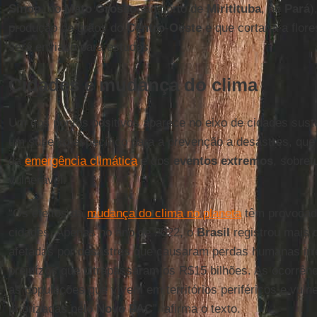
Sinop
, no
Mato
Grosso
, ao porto de
Miritituba
, no
Pará
)
produção de grãos do
Centro
-
Oeste
e que cortaria a flor
será enviado para estudos.
Cidades e mudança do clima
Um dos pontos positivos aparece no eixo de cidades suste
um subeixo específico para a prevenção a desastres, qu
da
emergência climática
e dos
eventos
extremos
, sobret
vulnerável.
“Os efeitos da
mudança do clima no planeta
têm provocad
cidades. Apenas no ano de 2022, o
Brasil
registrou mais 
afetadas por desastres que causaram perdas humanas irr
prejuízos que ultrapassaram os R$15 bilhões. As ocorrênc
as populações que vivem em territórios periféricos e vuln
priorizadas pelo
Novo PAC
”, afirma o texto.