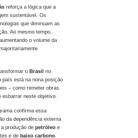
ás
reforça a lógica que a
gem sustentável. Os
cnologias que diminuam as
ção. Ao mesmo tempo,
r aumentando o volume da
majoritariamente
transformar o
Brasil
no
o país está na nona posição
veis – como remeter obras
esbarrar neste objetivo.
ograma confirma essa
o da dependência externa
o a produção de
petróleo
e
tes e de
baixo
carbono
.