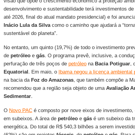
visão que opõe o crescimento econômico à proteção amb
desenvolvimento e sustentabilidade terá investimentos de R
até 2026, final do atual mandato presidencial) e foi anunc
Inácio Lula da Silva
como o caminho que ajudará a “torn
sustentável do planeta”.
No entanto, um quinto (19,7%) de todo o investimento pre
de
petróleo
e
gás
. O programa prevê, inclusive, a condu
perfuração de três poços de
petróleo
na
Bacia
Potiguar
, 
Equatorial
. Em maio, o
Ibama negou a licença ambiental 
na bacia da
Foz do Amazonas
, que também compõe a Ma
recomendou que a região seja objeto de uma
Avaliação A
Sedimentar
.
O
Novo PAC
é composto por nove eixos de investimento,
em subeixos. A área de
petróleo
e
gás
é um subeixo da t
energética. Do total de R$ 540,3 bilhões a serem investid
(62%) são em projetos
fósseis
, de
petróleo
e
gás
. Para 