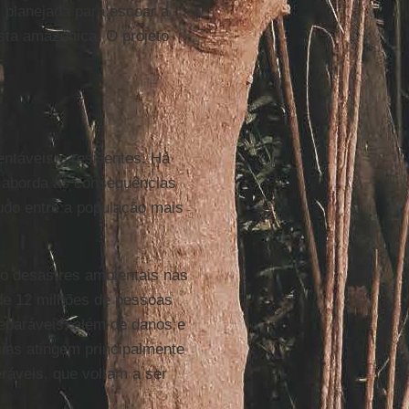
, planejada para escoar a
esta amazônica. O projeto
ntáveis e resilientes. Há
e aborda as consequências
udo entre a população mais
o desastres ambientais nas
de 12 milhões de pessoas
eparáveis, além de danos e
ias atingem principalmente
eráveis, que voltam a ser