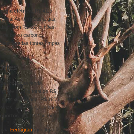
ergia
elétrica
, R$ 41,5
eólica. As térmicas a gás,
das, com R$ 6,7 bilhões.
 de baixo carbono,
consideradas fontes limpas
ortes
me, continua tendo
 rodovias. Do total de R$
mais da metade, R$ 185,8
ovias, com R$ 4,1 bilhões.
roportos
, R$ 10,2 bilhões.
rovia
Ferrogrão
(que ligaria