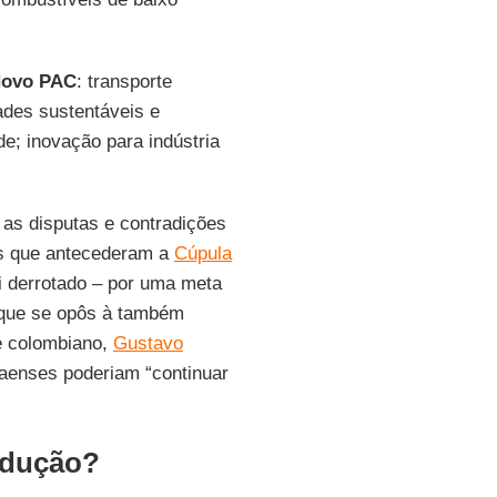
ovo
PAC
: transporte
dades sustentáveis e
ade; inovação para indústria
 as disputas e contradições
es que antecederam a
Cúpula
i derrotado – por uma meta
que se opôs à também
e colombiano,
Gustavo
aenses poderiam “continuar
odução?