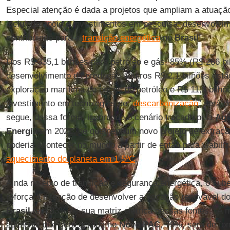
Especial atenção é dada a projetos que ampliam a atuaçã
incluindo apoio e investimentos em pesquisa, desenvolvi
contribuindo para a
transição energética
no
Brasil
”.
Dos R$ 335,1 bilhões para petróleo e gás, 85% (R$ 286 bi
desenvolvimento da produção. Outros R$ 2,1 bilhões estã
exploração marítima de poços de petróleo e R$ 11,3 bilhõe
investimento em tecnologias de “
descarbonização
” será d
segue, dessa forma, ignorando o cenário traçado pela
Agê
Energia
em 2021, de que nenhum novo projeto de extraçã
poderia acontecer no mundo a partir de então para viabili
aquecimento do planeta em 1,5ºC
.
Ainda no eixo de transição e segurança energética, o sub
reforça a intenção de desenvolver a vocação renovável d
Brasil
tem 83% de sua matriz elétrica nessas fontes. “A m
adicional que será gerada no
Novo PAC
, 79%, será de fon