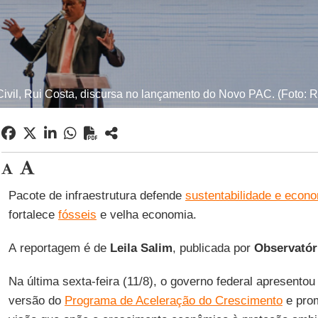
ivil, Rui Costa, discursa no lançamento do Novo PAC. (Foto: R
Pacote de infraestrutura defende
sustentabilidade e econ
fortalece
fósseis
e velha economia.
A reportagem é de
Leila
Salim
, publicada por
Observatór
Na última sexta-feira (11/8), o governo federal apresento
versão do
Programa de Aceleração do Crescimento
e prom