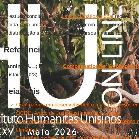
que a
dívida de carbono
aumente ainda mais.
O estudo conclui que “a
justiça climática global
requer não
rápida para uma
economia global
com
zero emissões lí
redistribuição significativa dos recursos financeiros e tec
Referência
Fanning
, A.L.;
Hickel
, J.
Compensation for Atmospheric
Sustain (2023).
Leia mais
Os 7 países em desenvolvimento mais populosos e
OCDE. Artigo de José Eustáquio Diniz Alves
Livro apresenta 50 mulheres que fazem a diferença n
climática
Emissões globais de CO2 permanecem em níveis re