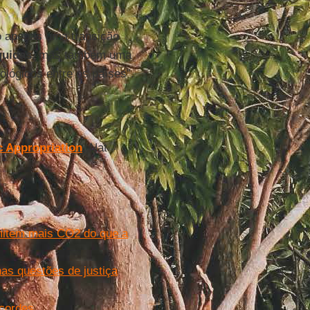
 apenas uma transição
quidas
, mas também uma
nológicos entre os países”.
 Appropriation
. Nat
mitem mais CO2 do que a
as questões de justiça
cordes