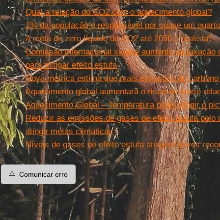
Qual a relação do CO2 com o aquecimento global?
1% da população é responsável por quase um quart
A meta de zero líquido de CO2 até 2050 é realista?
Comissão internacional sugere aumento da taxação
para mitigar efeito estufa
Nova métrica estima que mais emissões de carbono
Aquecimento global aumentará o risco de morte rela
Aquecimento Global – Temperatura pode atingir o pi
Reduzir as emissões de gases de efeito estufa pelo 
atingir metas climáticas
Níveis de gases de efeito estufa atingem novos reco
⚠️
Comunicar erro