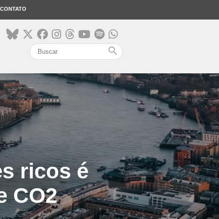
CONTATO
search
s ricos é
de CO2