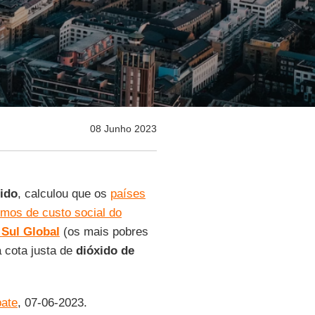
08 Junho 2023
ido
, calculou que os
países
rmos de custo social do
Sul Global
(os mais pobres
 cota justa de
dióxido de
ate
, 07-06-2023.