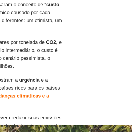
saram o conceito de “
custo
ômico causado por cada
 diferentes: um otimista, um
lares por tonelada de
CO2
, e
io intermediário, o custo é
o cenário pessimista, o
ilhões.
ostram a
urgência
e a
aíses ricos para os países
anças climáticas
e a
vem reduzir suas emissões
ndo atualmente, para evitar