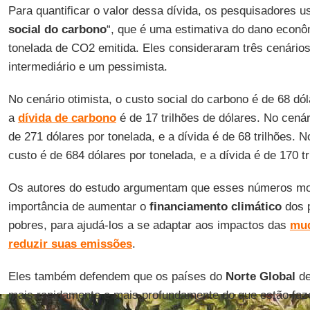
Para quantificar o valor dessa dívida, os pesquisadores u
social do carbono
“, que é uma estimativa do dano econ
tonelada de CO2 emitida. Eles consideraram três cenários
intermediário e um pessimista.
No cenário otimista, o custo social do carbono é de 68 dó
a
dívida de carbono
é de 17 trilhões de dólares. No cenár
de 271 dólares por tonelada, e a dívida é de 68 trilhões. N
custo é de 684 dólares por tonelada, e a dívida é de 170 tr
Os autores do estudo argumentam que esses números m
importância de aumentar o
financiamento climático
dos p
pobres, para ajudá-los a se adaptar aos impactos das
mud
reduzir suas emissões
.
Eles também defendem que os países do
Norte Global
de
mais rapidamente e mais profundamente do que estão faze