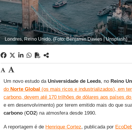
Londres, Reino Unido. (Foto: Benjamin Davies | Unsplash)
Um novo estudo da
Universidade de Leeds
, no
Reino Un
do
Norte Global
(os mais ricos e industrializados), em te
carbono, devem até 170 trilhões de dólares aos países do
e em desenvolvimento) por terem emitido mais do que sua
carbono
(
CO2
) na atmosfera desde 1990.
A reportagem é de
Henrique Cortez
, publicada por
EcoDeb