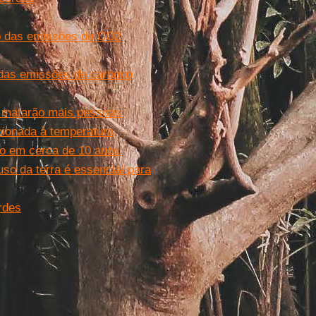
o das emissões de CO2
 das emissões de carbono
 matarão mais pessoas
cionada à temperatura
co em cerca de 10 anos
uso da terra é essencial para
rdes