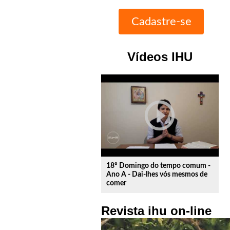
Vídeos IHU
play_circle_outline
18º Domingo do tempo comum -
Ano A - Dai-lhes vós mesmos de
comer
Revista ihu on-line