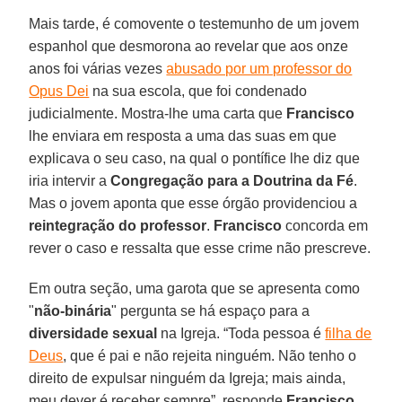
Mais tarde, é comovente o testemunho de um jovem
espanhol que desmorona ao revelar que aos onze
anos foi várias vezes
abusado por um professor do
Opus Dei
na sua escola, que foi condenado
judicialmente. Mostra-lhe uma carta que
Francisco
lhe enviara em resposta a uma das suas em que
explicava o seu caso, na qual o pontífice lhe diz que
iria intervir a
Congregação para a Doutrina da Fé
.
Mas o jovem aponta que esse órgão providenciou a
reintegração do professor
.
Francisco
concorda em
rever o caso e ressalta que esse crime não prescreve.
Em outra seção, uma garota que se apresenta como
"
não-binária
" pergunta se há espaço para a
diversidade sexual
na Igreja. “Toda pessoa é
filha de
Deus
, que é pai e não rejeita ninguém. Não tenho o
direito de expulsar ninguém da Igreja; mais ainda,
meu dever é receber sempre”, responde
Francisco
.