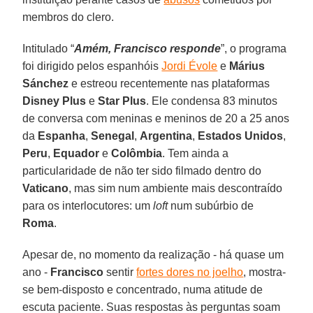
membros do clero.
Intitulado “
Amém, Francisco responde
”, o programa
foi dirigido pelos espanhóis
Jordi Évole
e
Márius
Sánchez
e estreou recentemente nas plataformas
Disney Plus
e
Star Plus
. Ele condensa 83 minutos
de conversa com meninas e meninos de 20 a 25 anos
da
Espanha
,
Senegal
,
Argentina
,
Estados Unidos
,
Peru
,
Equador
e
Colômbia
. Tem ainda a
particularidade de não ter sido filmado dentro do
Vaticano
, mas sim num ambiente mais descontraído
para os interlocutores: um
loft
num subúrbio de
Roma
.
Apesar de, no momento da realização - há quase um
ano -
Francisco
sentir
fortes dores no joelho
, mostra-
se bem-disposto e concentrado, numa atitude de
escuta paciente. Suas respostas às perguntas soam