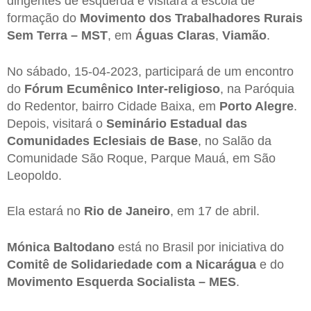
dirigentes de esquerda e visitará a escola de
formação do
Movimento dos Trabalhadores Rurais
Sem Terra – MST
, em
Águas Claras
,
Viamão
.
No sábado, 15-04-2023, participará de um encontro
do
Fórum Ecumênico Inter-religioso
, na Paróquia
do Redentor, bairro Cidade Baixa, em
Porto Alegre
.
Depois, visitará o
Seminário Estadual das
Comunidades Eclesiais de Base
, no Salão da
Comunidade São Roque, Parque Mauá, em São
Leopoldo.
Ela estará no
Rio de Janeiro
, em 17 de abril.
Mónica Baltodano
está no Brasil por iniciativa do
Comitê de Solidariedade com a Nicarágua
e do
Movimento Esquerda Socialista – MES
.