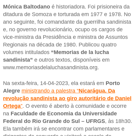
Mónica Baltodano
é historiadora. Foi prisioneira da
ditadura de Somoza e torturada em 1977 e 1978. No
ano seguinte, foi comandante da guerrilha sandinista
e, no governo revolucionário, ocupo os cargos de
vice-ministra da Presidência e ministra de Assuntos
Regionais na década de 1980. Publicou quatro
volumes intitulados
“Memorias de la lucha
sandinista”
e outros textos, disponíveis em
www.memoriasdelaluchasandinista.org.
Na sexta-feira, 14-04-2023, ela estará em
Porto
Alegre
ministrando a palestra “
Nicarágua. Da
revolução sandinista ao giro autoritário de Daniel
Ortega
”
. O evento é aberto à comunidade e ocorre
na
Faculdade de Economia da Universidade
Federal do Rio Grande do Sul – UFRGS
, às 18h30.
Ela também irá se encontrar com parlamentares e