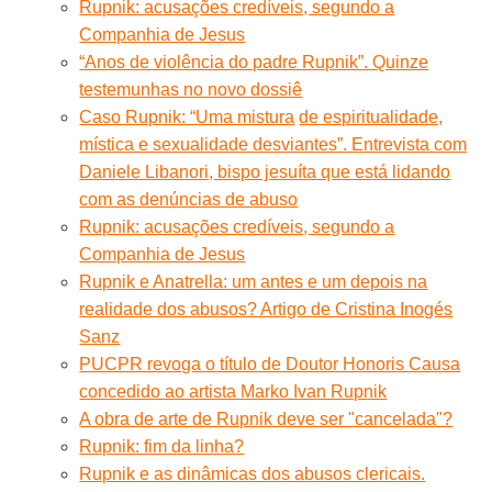
Rupnik: acusações credíveis, segundo a
Companhia de Jesus
“Anos de violência do padre Rupnik”. Quinze
testemunhas no novo dossiê
Caso Rupnik: “Uma mistura
de espiritualidade,
mística e sexualidade desviantes”. Entrevista com
Daniele Libanori, bispo jesuíta que está lidando
com as denúncias de abuso
Rupnik: acusações credíveis, segundo a
Companhia de Jesus
Rupnik e Anatrella: um antes e um depois na
realidade dos abusos? Artigo de Cristina Inogés
Sanz
PUCPR revoga o título de Doutor Honoris Causa
concedido ao artista Marko Ivan Rupnik
A obra de arte de Rupnik deve ser "cancelada"?
Rupnik: fim da linha?
Rupnik e as dinâmicas dos abusos clericais.