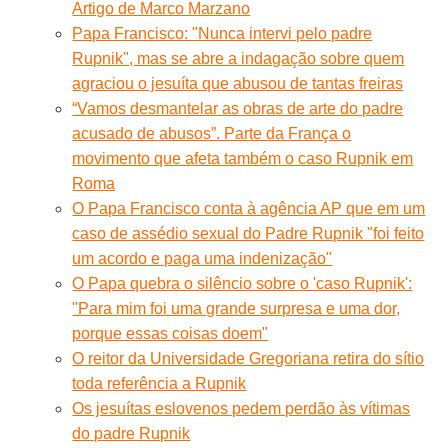
Artigo de Marco Marzano
Papa Francisco: "Nunca intervi pelo padre
Rupnik", mas se abre a indagação sobre quem
agraciou o jesuíta que abusou de tantas freiras
“Vamos desmantelar as obras de arte do padre
acusado de abusos”. Parte da França o
movimento que afeta também o caso Rupnik em
Roma
O Papa Francisco conta à agência AP que em um
caso de assédio sexual do Padre Rupnik "foi feito
um acordo e paga uma indenização"
O Papa quebra o silêncio sobre o 'caso Rupnik':
"Para mim foi uma grande surpresa e uma dor,
porque essas coisas doem"
O reitor da Universidade Gregoriana retira do sítio
toda referência a Rupnik
Os jesuítas eslovenos pedem perdão às vítimas
do padre Rupnik