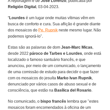
A reportagem é de
Jose Lorenzo
, publicada por
Religión Digital
, 03-04-2023.
“
Lourdes
é um lugar onde muitas vítimas vêm em
busca de conforto e cura. Sua aflição é grande diante
dos mosaicos do
Pe. Rupnik
neste mesmo lugar. Não
podemos ignorá-lo".
Estas são as palavras de dom
Jean-Marc Micas
,
desde 2022
pároco de Tarbes e Lourdes
, onde está
localizado o famoso santuário francês, e que
anunciou, por meio de um comunicado, o lançamento
de uma comissão de estudo para decidir o que fazer
com os mosaicos do jesuíta
Marko Ivan Rupnik
,
denunciado por vários casos de abuso sexual e de
consciência, que estão na
Basílica del Rosario
.
No comunicado, o
bispo francês
lembra que "estes
mosaicos foram encomendados à oficina de um