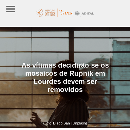
As vítimas decidirão se os
mosaicos de Rupnik em
Lourdes devem ser
removidos
(Foto: Diego San | Unplash)