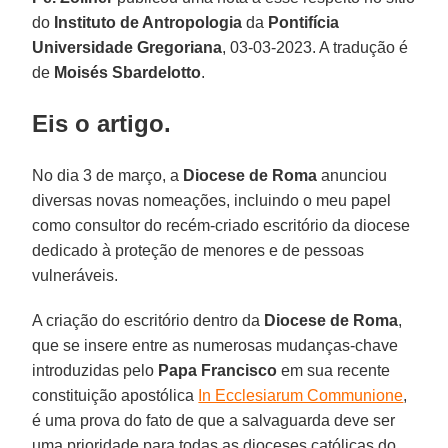
do
Instituto de Antropologia
da
Pontifícia
Universidade Gregoriana
, 03-03-2023. A tradução é
de
Moisés Sbardelotto
.
Eis o artigo.
No dia 3 de março, a
Diocese de Roma
anunciou
diversas novas nomeações, incluindo o meu papel
como consultor do recém-criado escritório da diocese
dedicado à proteção de menores e de pessoas
vulneráveis.
A criação do escritório dentro da
Diocese de Roma
,
que se insere entre as numerosas mudanças-chave
introduzidas pelo
Papa Francisco
em sua recente
constituição apostólica
In Ecclesiarum Communione
,
é uma prova do fato de que a salvaguarda deve ser
uma prioridade para todas as dioceses católicas do