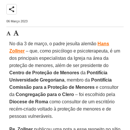
share
06 Março 2023
No dia 3 de março, o padre jesuíta alemão
Hans
Zollner
– que, como psicólogo e psicoterapeuta, é um
dos principais especialistas da Igreja na área da
proteção de menores, além de ser presidente do
Centro de Proteção de Menores
da
Pontifícia
Universidade Gregoriana
, membro da
Pontifícia
Comissão para a Proteção de Menores
e consultor
da
Congregação para o Clero
– foi escolhido pela
Diocese de Roma
como consultor de um escritório
recém-criado voltado à proteção de menores e de
pessoas vulneráveis.
Pe. Zollner
publicou uma nota a esse respeito no sítio