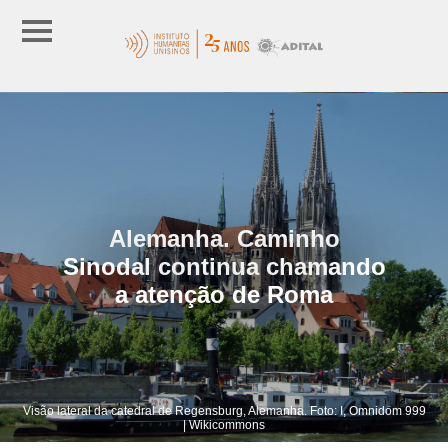
Alemanha. Caminho
Sinodal continua chamando
a atenção de Roma
Visão lateral da catedral de Regensburg, Alemanha. Foto: I, Omnidom 999
| Wikicommons