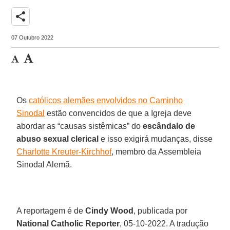
share
07 Outubro 2022
Os
católicos alemães envolvidos no Caminho
Sinodal
estão convencidos de que a Igreja deve
abordar as “causas sistêmicas” do
escândalo de
abuso sexual clerical
e isso exigirá mudanças, disse
Charlotte Kreuter-Kirchhof
, membro da Assembleia
Sinodal Alemã.
A reportagem é de
Cindy Wood
, publicada por
National Catholic Reporter
, 05-10-2022. A tradução