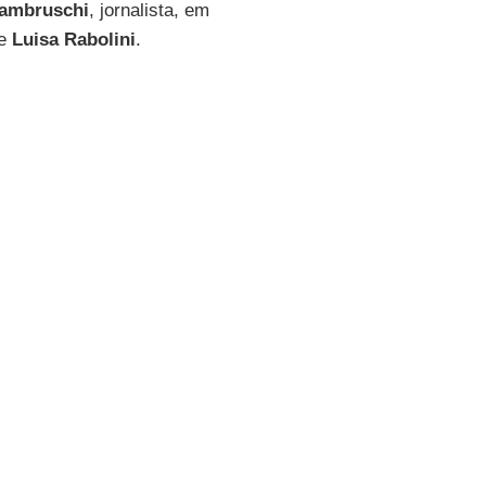
Lambruschi
, jornalista, em
de
Luisa Rabolini
.
 maior tragédia desta
pa
. A culpa de três flagelos
o planeta.
ada um mal menor do que as
sso de medicamentos e
sa porção da
África
, tornou-