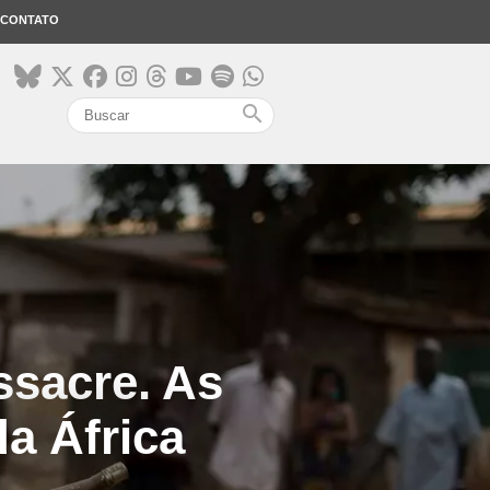
CONTATO
search
sacre. As
a África