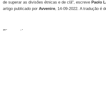
de superar as divisões étnicas e de clã", escreve
Paolo 
artigo publicado por
Avvenire
, 14-09-2022. A tradução é 
Eis o artigo.
Na indiferença global no
Chifre da África
está ocorrendo a
"
terceira guerra mundial em pedaços
", como a define o
Pa
bíblicos concentrados aqui como em nenhum outro lugar d
A peste, porque aqui a
Covid
não é cuidada e é consider
doenças tornadas letais pela pobreza e pela falta de ace
tratamentos. A
fome
, bem conhecida das populações des