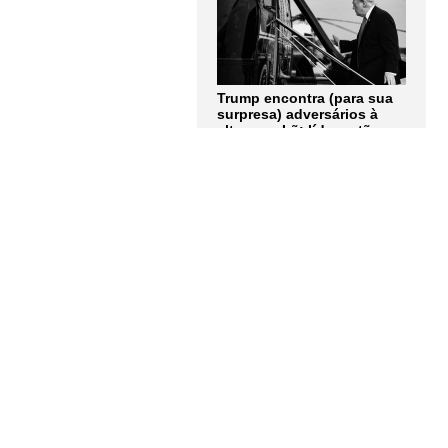
Trump encontra (para sua
surpresa) adversários à
altura no Irã: líderes tão
obstinados quanto ele.
Artigo de Andrew Roth
LER MAIS
Quem tem medo dos
corpos trans? Entrevista
com Berenice Bento
LER MAIS