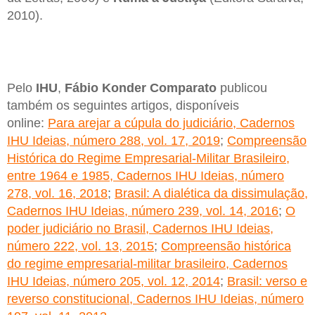
2010).
Pelo
IHU
,
Fábio Konder Comparato
publicou
também os seguintes artigos, disponíveis
online:
Para arejar a cúpula do judiciário, Cadernos
IHU Ideias, número 288, vol. 17, 2019
;
Compreensão
Histórica do Regime Empresarial-Militar Brasileiro,
entre 1964 e 1985, Cadernos IHU Ideias, número
278, vol. 16, 2018
;
Brasil: A dialética da dissimulação,
Cadernos IHU Ideias, número 239, vol. 14, 2016
;
O
poder judiciário no Brasil, Cadernos IHU Ideias,
número 222, vol. 13, 2015
;
Compreensão histórica
do regime empresarial-militar brasileiro, Cadernos
IHU Ideias, número 205, vol. 12, 2014
;
Brasil: verso e
reverso constitucional, Cadernos IHU Ideias, número