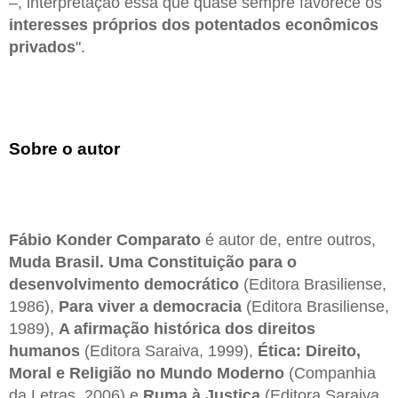
–, interpretação essa que quase sempre favorece os
interesses próprios dos potentados econômicos
privados
".
Sobre o autor
Fábio Konder Comparato
é autor de, entre outros,
Muda Brasil. Uma Constituição para o
desenvolvimento democrático
(Editora Brasiliense,
1986),
Para viver a democracia
(Editora Brasiliense,
1989),
A afirmação histórica dos direitos
humanos
(Editora Saraiva, 1999),
Ética: Direito,
Moral e Religião no Mundo Moderno
(Companhia
da Letras, 2006) e
Ruma à Justiça
(Editora Saraiva,