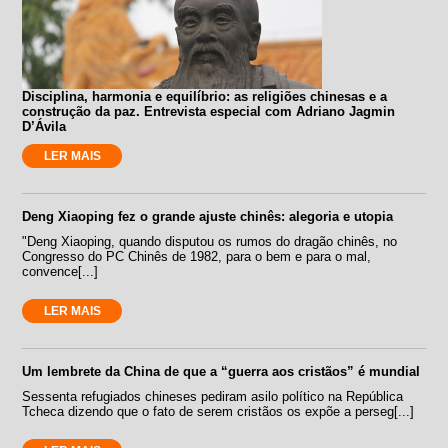
Disciplina, harmonia e equilíbrio: as religiões chinesas e a
construção da paz. Entrevista especial com Adriano Jagmin
D’Ávila
LER MAIS
Deng Xiaoping fez o grande ajuste chinês: alegoria e utopia
"Deng Xiaoping, quando disputou os rumos do dragão chinês, no
Congresso do PC Chinês de 1982, para o bem e para o mal,
convence[...]
LER MAIS
Um lembrete da China de que a “guerra aos cristãos” é mundial
Sessenta refugiados chineses pediram asilo político na República
Tcheca dizendo que o fato de serem cristãos os expõe a perseg[...]