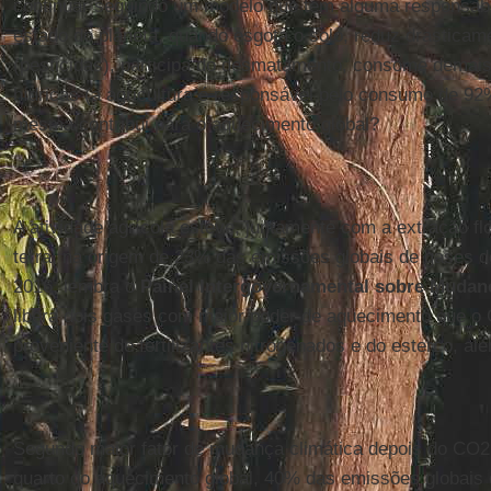
continuar seguindo um modelo que tem alguma responsabi
estado do planeta, quando esgota o solo, reduz drasticam
(pesticidas), participa do desmatamento, consome demais
hídricas (a agricultura é responsável pelo consumo de 9
mesma contribui para o aquecimento global?
A atividade agrícola esteve, juntamente com a extração fl
terra, na origem de 23% das emissões globais de gases de
2016, lembra o
Painel Intergovernamental sobre Mudan
libera dois gases com maior poder de aquecimento que o C
proveniente de fertilizantes nitrogenados e do esterco, a
Segundo maior fator de mudança climática depois do CO2
quarto do aquecimento global, 40% das emissões globais