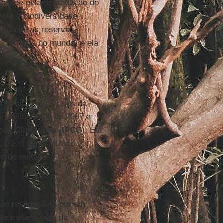
lidade pela degradação do
ente a biodiversidade
 e polui as reservas
2% da água no mundo) e ela
orestal e outros usos da
 efeito estufa de 2007 a
ças Climáticas
(
IPCC
). Ela
O2: o óxido nitroso,
lém do metano.
, e responsável por um
 de metano vêm da