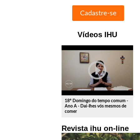
Vídeos IHU
play_circle_outline
18º Domingo do tempo comum -
Ano A - Dai-lhes vós mesmos de
comer
Revista ihu on-line