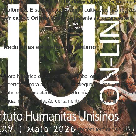
na
China
ou nos
Estados Unidos
, mas deve declinar no
Colômbia
. E se aparecerem áreas cultiváveis nas regiões
África
e do
Oriente Médio
certamente se tornará estéril.
Reduzir as emissões de metano
A era histórica de aquecimento global em que vivemos abr
incertezas para a agricultura. A adequação das variedade
suficiente, pois além de um certo nível de aumento das te
água, essa adaptação certamente atingirá seus limites.
Na realidade, o mundo agrícola também terá que se quest