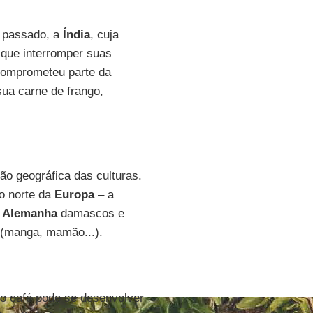
o passado, a
Índia
, cuja
e que interromper suas
 comprometeu parte da
sua carne de frango,
ão geográfica das culturas.
o norte da
Europa
– a
a
Alemanha
damascos e
s (manga, mamão...).
 o café pode se desenvolver