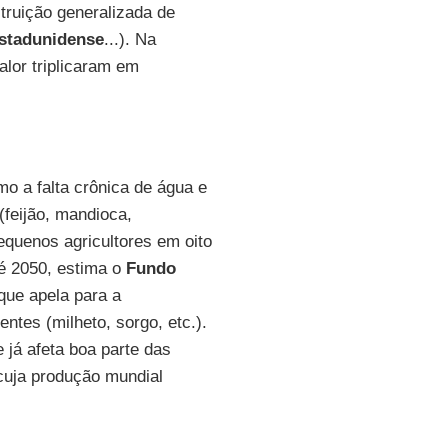
truição generalizada de
stadunidense
...). Na
alor triplicaram em
o a falta crônica de água e
(feijão, mandioca,
pequenos agricultores em oito
é 2050, estima o
Fundo
 que apela para a
ntes (milheto, sorgo, etc.).
e já afeta boa parte das
 cuja produção mundial