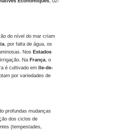
rnatives Économiques
, 02-
ção do nível do mar criam
ia
, por falta de água, os
eguminosas. Nos
Estados
 irrigação. Na
França
, o
ra é cultivado em
Ile-de-
optam por variedades de
ndo profundas mudanças
ção dos ciclos de
entes (tempestades,