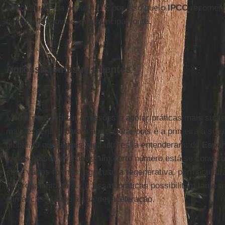
agricultura e da pecuária. É por isso que o
IPCC
recomend
do rebanho bovino, sua principal fonte.
Agrossistemas resilientes
Mudar para reduzir emissões e adotar práticas mais suste
mais essencial para a agricultura, pois é a primeira a so
global. O que alguns agricultores já entenderam: da
Espa
vários países africanos, um certo número está se conver
suas várias formas (agricultura regenerativa, permacultura,
de orçamento zero...). Essas práticas possibilitam tanto
climáticas quanto a sua desaceleração.