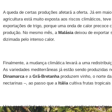
A queda de certas produções afetará a oferta. Já em mai
agricultura está muito exposta aos riscos climáticos, tev
exportações de trigo, porque uma onda de calor precoce
produção. No mesmo mês, a
Malásia
deixou de exportar 
dizimada pelo intenso calor.
Finalmente, a mudança climática levará a uma redistribuiç
As variedades mediterrâneas já estão sendo produzidas n
Dinamarca
e a
Grã-Bretanha
produzem vinho, o norte d
nectarinas –, ao passo que a
Itália
cultiva frutas tropicai
Uma oportunidade para alguns... mas perdas para outros: