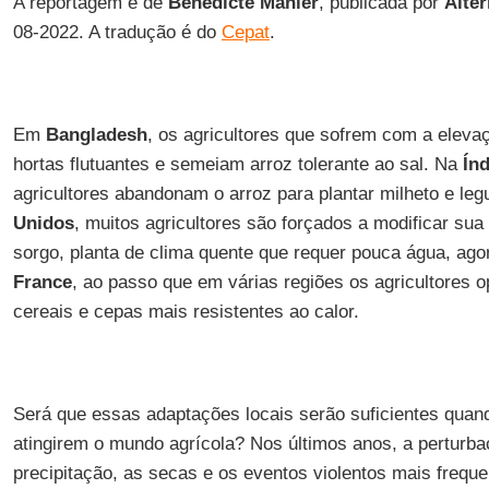
A reportagem é de
Bénédicte Manier
, publicada por
Alte
08-2022. A tradução é do
Cepat
.
Em
Bangladesh
, os agricultores que sofrem com a eleva
hortas flutuantes e semeiam arroz tolerante ao sal. Na
Índ
agricultores abandonam o arroz para plantar milheto e l
Unidos
, muitos agricultores são forçados a modificar sua
sorgo, planta de clima quente que requer pouca água, ago
France
, ao passo que em várias regiões os agricultores 
cereais e cepas mais resistentes ao calor.
Será que essas adaptações locais serão suficientes qua
atingirem o mundo agrícola? Nos últimos anos, a perturba
precipitação, as secas e os eventos violentos mais frequ