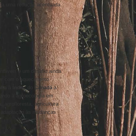
a uma redução acentuada
ntáveis é um desafio ainda
frer com o aquecimento
nha
à
Índia
, do
Canadá
a
tendo à agroecologia em
 agrofloresta, agricultura
 a adaptação às mudanças