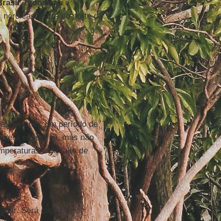
Brasil
,
Indonésia
e
 nórdicas, parte do norte da
e, portanto, um período de
s será essencial, mas não
mperaturas e da falta de
ionar. Será capaz de