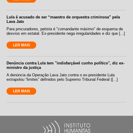
Lula é acusado de ser “maestro de orquestra criminosa” pela
Lava Jato
Para procuradores, petista é "comandante máximo" de esquema de
desvios em estatal. Ex-presidente nega irregularidades e diz que [...]
LER MAIS
Denúncia contra Lula tem "indisfarçável cunho político", diz ex-
ministro da justiça
A denúncia da Operação Lava Jato contra o ex-presidente Lula
extrapolou “limites” definidos pelo Supremo Tribunal Federal ([...]
LER MAIS