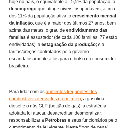
hoje no país, o equivalente a 15,5% da população; o
desemprego
que atinge níveis insuportáveis, acima
dos 11% da população ativa; o
crescimento mensal
da inflação
, que é a maior dos últimos 27 anos, bem
acima das metas; o grau de
endividamento das
famílias
é assustador (de cada 100 famílias, 77 estão
endividadas); a
estagnação da produção
; e a
tarifas/preços controlados pelo governo
escandalosamente altos para o bolso do consumidor
brasileiro.
Para lidar com os
aumentos frequentes dos
combustíveis derivados do petróleo
, a gasolina,
diesel e o gás GLP (botijão de gás), a estratégia
adotada foi atacar, desacreditar, desmoralizar,
responsabilizar a
Petrobras
e seus funcionários pelo
cumprimento da lei vigente. Neste “jogo de cena”