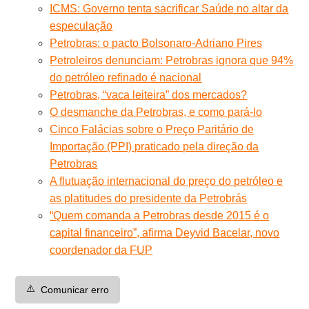
ICMS: Governo tenta sacrificar Saúde no altar da
especulação
Petrobras: o pacto Bolsonaro-Adriano Pires
Petroleiros denunciam: Petrobras ignora que 94%
do petróleo refinado é nacional
Petrobras, “vaca leiteira” dos mercados?
O desmanche da Petrobras, e como pará-lo
Cinco Falácias sobre o Preço Paritário de
Importação (PPI) praticado pela direção da
Petrobras
A flutuação internacional do preço do petróleo e
as platitudes do presidente da Petrobrás
“Quem comanda a Petrobras desde 2015 é o
capital financeiro”, afirma Deyvid Bacelar, novo
coordenador da FUP
⚠️
Comunicar erro