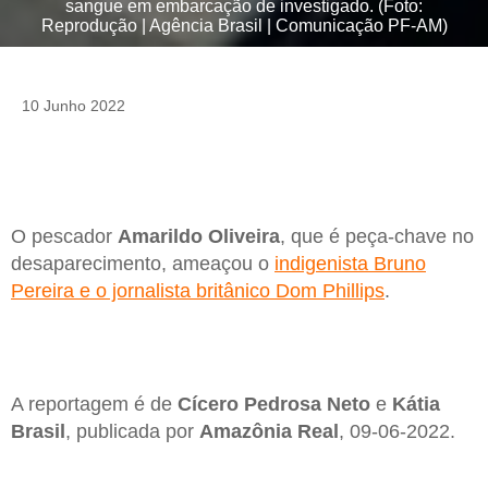
sangue em embarcação de investigado. (Foto:
Reprodução | Agência Brasil | Comunicação PF-AM)
10 Junho 2022
O pescador
Amarildo Oliveira
, que é peça-chave no
desaparecimento, ameaçou o
indigenista Bruno
Pereira e o jornalista britânico Dom Phillips
.
A reportagem é de
Cícero Pedrosa Neto
e
Kátia
Brasil
, publicada por
Amazônia Real
, 09-06-2022.