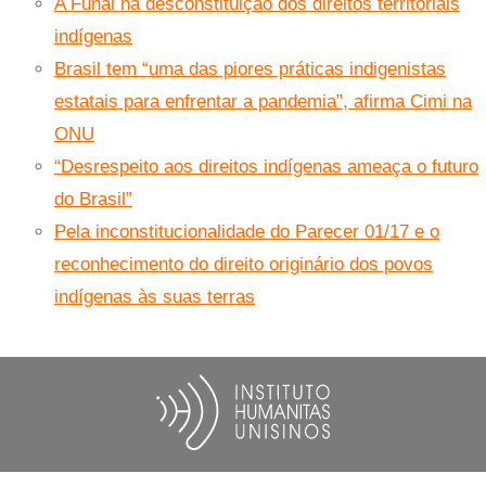
A Funai na desconstituição dos direitos territoriais
indígenas
Brasil tem “uma das piores práticas indigenistas
estatais para enfrentar a pandemia”, afirma Cimi na
ONU
“Desrespeito aos direitos indígenas ameaça o futuro
do Brasil”
Pela inconstitucionalidade do Parecer 01/17 e o
reconhecimento do direito originário dos povos
indígenas às suas terras