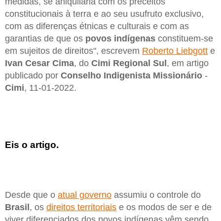
medidas, se aniquilaria com os preceitos
constitucionais à terra e ao seu usufruto exclusivo,
com as diferenças étnicas e culturais e com as
garantias de que os
povos indígenas
constituem-se
em sujeitos de direitos", escrevem
Roberto Liebgott
e
Ivan Cesar Cima
, do
Cimi Regional Sul
, em artigo
publicado por
Conselho Indigenista Missionário
-
Cimi
, 11-01-2022.
Eis o artigo.
Desde que o
atual governo
assumiu o controle do
Brasil
, os
direitos territoriais
e os modos de ser e de
viver diferenciados dos povos indígenas vêm sendo